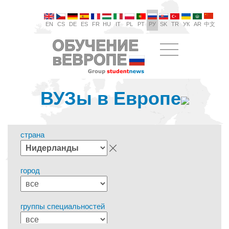
EN
CS
DE
ES
FR
HU
IT
PL
PT
РУ
SK
TR
УК
AR
中文
ВУЗы в Европе
страна
город
группы специальностей