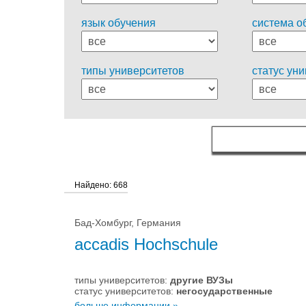
язык обучения
система о
типы университетов
статус ун
Найдено: 668
Бад-Хомбург, Германия
accadis Hochschule
типы университетов:
другие ВУЗы
статус университетов:
негосударственные
больше информации »