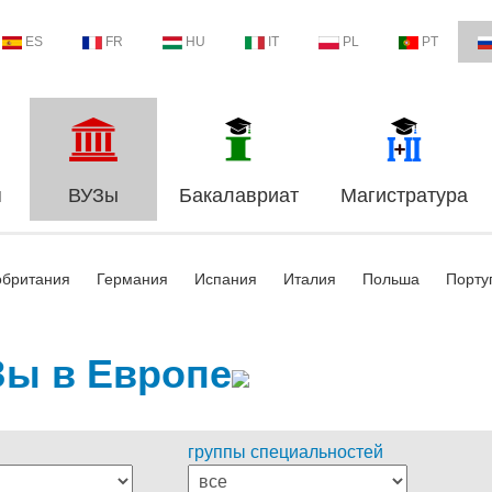
ES
FR
HU
IT
PL
PT
я
ВУЗы
Бакалавриат
Магистратура
обритания
Германия
Испания
Италия
Польша
Порту
ы в Европе
группы специальностей