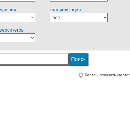
бучения
квалификация
иверситетов
Карта - показать мест