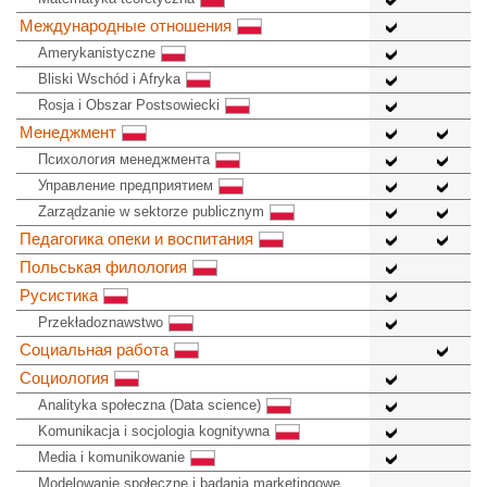
Международные отношения
Amerykanistyczne
Bliski Wschód i Afryka
Rosja i Obszar Postsowiecki
Менеджмент
Психология менеджмента
Управление предприятием
Zarządzanie w sektorze publicznym
Педагогика опеки и воспитания
Польськая филология
Русистика
Przekładoznawstwo
Социальная работа
Социология
Analityka społeczna (Data science)
Komunikacja i socjologia kognitywna
Media i komunikowanie
Modelowanie społeczne i badania marketingowe