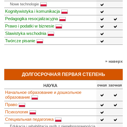
Nowe technologie
Kognitywistyka i komunikacja
Pedagogika resocjalizacyjna
Prawo i podatki w biznesie
Slawistyka wschodnia
Twórcze pisanie
» наверх
ДОЛГОСРОЧНАЯ ПЕРВАЯ СТЕПЕНЬ
НАУКА
очная
заочная
Начальное образование и дошкольное
образование
Право
Психология
Специальная педагогика
Edukacja i rehabilitacja osób z niepełnosprawnością