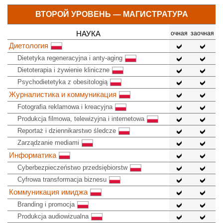
ВТОРОЙ УРОВЕНЬ — МАГИСТРАТУРА
НАУКА
очная
заочная
Диетология
Dietetyka regeneracyjna i anty-aging
Dietoterapia i żywienie kliniczne
Psychodietetyka z obesitologią
Журналистика и коммуникация
Fotografia reklamowa i kreacyjna
Produkcja filmowa, telewizyjna i internetowa
Reportaż i dziennikarstwo śledcze
Zarządzanie mediami
Информатика
Cyberbezpieczeństwo przedsiębiorstw
Cyfrowa transformacja biznesu
Коммуникация имиджа
Branding i promocja
Produkcja audiowizualna