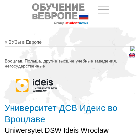
« ВУЗы в Европе
Вроцлав, Польша, другие высшие учебные заведения,
негосударственные
Университет ДСВ Идеис во
Вроцлаве
Uniwersytet DSW Ideis Wrocław