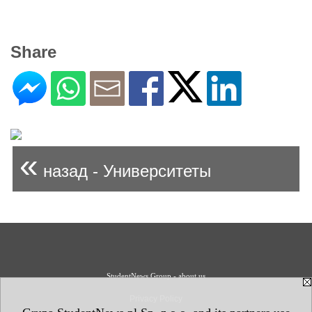
Share
«
назад - Университеты
StudentNews Group - about us
Privacy Policy