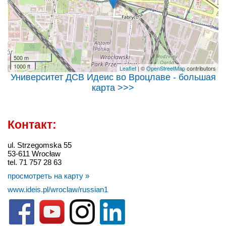
500 m
1000 ft
Leaflet
| ©
OpenStreetMap
contributors
Университет ДСВ Идеис во Вроцлаве - большая
карта >>>
Контакт:
ul. Strzegomska 55
53-611 Wrocław
tel. 71 757 28 63
просмотреть на карту »
www.ideis.pl/wroclaw/russian1