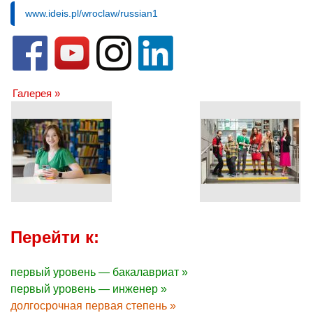
www.ideis.pl/wroclaw/russian1
Галерея »
Перейти к:
первый уровень — бакалавриат »
первый уровень — инженер »
долгосрочная первая степень »