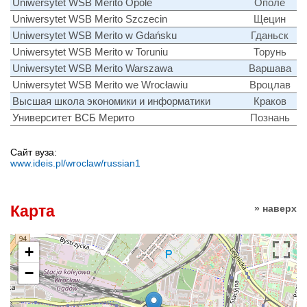
Uniwersytet WSB Merito Opole
Ополе
Uniwersytet WSB Merito Szczecin
Щецин
Uniwersytet WSB Merito w Gdańsku
Гданьск
Uniwersytet WSB Merito w Toruniu
Торунь
Uniwersytet WSB Merito Warszawa
Варшава
Uniwersytet WSB Merito we Wrocławiu
Вроцлав
Высшая школа экономики и информатики
Краков
Университет ВСБ Мерито
Познань
Сайт вуза:
www.ideis.pl/wroclaw/russian1
Карта
» наверх
+
−