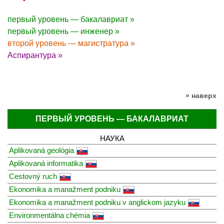
первый уровень — бакалавриат »
первый уровень — инженер »
второй уровень — магистратура »
Аспирантура »
» наверх
ПЕРВЫЙ УРОВЕНЬ — БАКАЛАВРИАТ
НАУКА
Aplikovaná geológia
Aplikovaná informatika
Cestovný ruch
Ekonomika a manažment podniku
Ekonomika a manažment podniku v anglickom jazyku
Environmentálna chémia