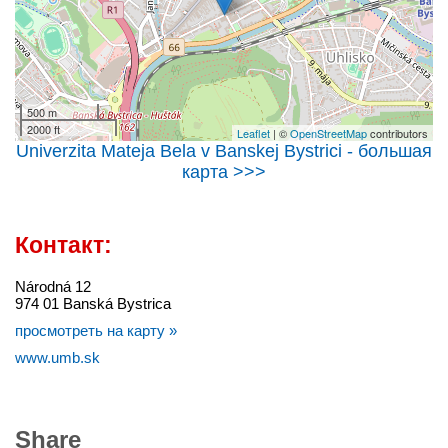
500 m
2000 ft
Leaflet
| ©
OpenStreetMap
contributors
Univerzita Mateja Bela v Banskej Bystrici - большая
карта >>>
Контакт:
Národná 12
974 01 Banská Bystrica
просмотреть на карту »
www.umb.sk
Share