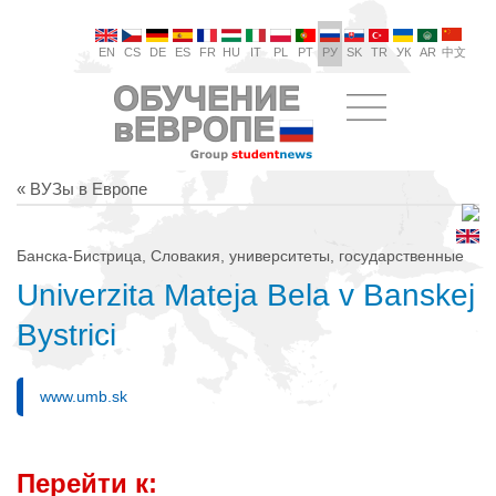
EN
CS
DE
ES
FR
HU
IT
PL
PT
РУ
SK
TR
УК
AR
中文
« ВУЗы в Европе
Банска-Бистрица, Словакия, университеты, государственные
Univerzita Mateja Bela v Banskej
Bystrici
www.umb.sk
Перейти к: