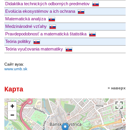
Didaktika technických odborných predmetov
Evolúcia ekosystémov a ich ochrana
Matematická analýza
Medzinárodné vzťahy
Pravdepodobnosť a matematická štatistika
Teória politiky
Teória vyučovania matematiky
Сайт вуза:
www.umb.sk
Карта
» наверх
+
−