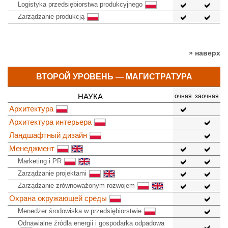
Logistyka przedsiębiorstwa produkcyjnego
Zarządzanie produkcją
» наверх
ВТОРОЙ УРОВЕНЬ — МАГИСТРАТУРА
НАУКА
очная
заочная
Архитектура
Архитектура интерьера
Ландшафтный дизайн
Менеджмент
Marketing i PR
Zarządzanie projektami
Zarządzanie zrównoważonym rozwojem
Охрана окружающей среды
Menedżer środowiska w przedsiębiorstwie
Odnawialne źródła energii i gospodarka odpadowa