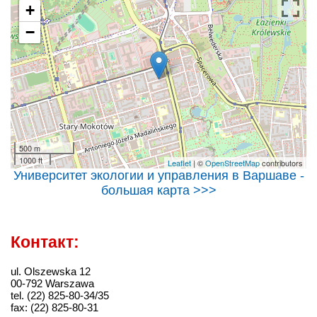
+
−
500 m
1000 ft
Leaflet
| ©
OpenStreetMap
contributors
Университет экологии и управления в Варшаве -
большая карта >>>
Контакт:
ul. Olszewska 12
00-792 Warszawa
tel. (22) 825-80-34/35
fax: (22) 825-80-31