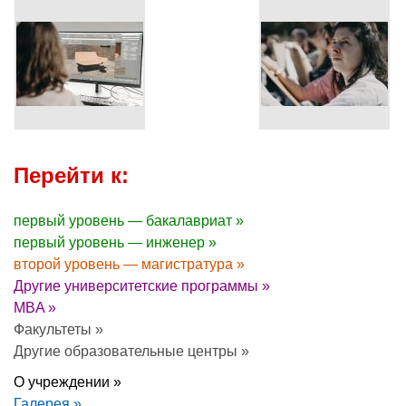
Перейти к:
первый уровень — бакалавриат »
первый уровень — инженер »
второй уровень — магистратура »
Другие университетские программы »
MBA »
Факультеты »
Другие образовательные центры »
О учреждении »
Галерея »