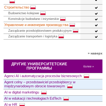
Строительство
Budownictwo kolejowe
Konstrukcje budowlane i inżynierskie
Управление и инженерия производства
Zarządzanie przedsiębiorstwem produkcyjnym
Zarządzanie transportem i logistyka
» наверх
ДРУГИЕ УНИВЕРСИТЕТСКИЕ
более »
ПРОГРАММЫ
Agenci AI i automatyzacja procesów biznesowych
Agent celny – przedstawiciel przedsiębiorcy w
międzynarodowym obrocie towarowym
AI w digital marketingu
AI w edukacji i technologiach EdTech
AI w HR