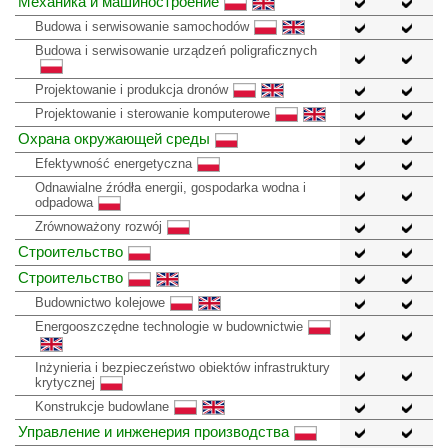
Механика и машиностроение
Budowa i serwisowanie samochodów
Budowa i serwisowanie urządzeń poligraficznych
Projektowanie i produkcja dronów
Projektowanie i sterowanie komputerowe
Охрана окружающей среды
Efektywność energetyczna
Odnawialne źródła energii, gospodarka wodna i
odpadowa
Zrównoważony rozwój
Строительство
Строительство
Budownictwo kolejowe
Energooszczędne technologie w budownictwie
Inżynieria i bezpieczeństwo obiektów infrastruktury
krytycznej
Konstrukcje budowlane
Управление и инженерия производства