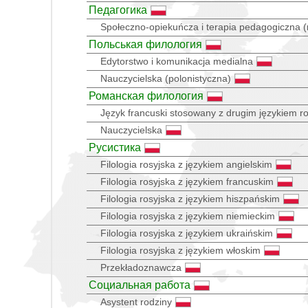
Педагогика
Społeczno-opiekuńcza i terapia pedagogiczna (
Польськая филология
Edytorstwo i komunikacja medialna
Nauczycielska (polonistyczna)
Романская филология
Język francuski stosowany z drugim językiem 
Nauczycielska
Русистика
Filologia rosyjska z językiem angielskim
Filologia rosyjska z językiem francuskim
Filologia rosyjska z językiem hiszpańskim
Filologia rosyjska z językiem niemieckim
Filologia rosyjska z językiem ukraińskim
Filologia rosyjska z językiem włoskim
Przekładoznawcza
Социальная работа
Asystent rodziny