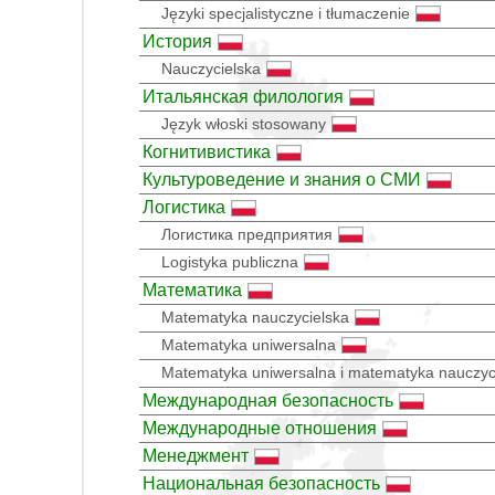
Języki specjalistyczne i tłumaczenie
История
Nauczycielska
Итальянская филология
Język włoski stosowany
Когнитивистика
Культуроведение и знания о СМИ
Логистика
Логистика предприятия
Logistyka publiczna
Математика
Matematyka nauczycielska
Matematyka uniwersalna
Matematyka uniwersalna i matematyka nauczyc
Международная безопасность
Международные отношения
Менеджмент
Национальная безопасность