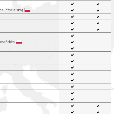
nauczycielska)
romańskim