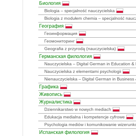
Биология
Biologia – specjalność nauczycielska
Biologia z modułem chemia – specjalność nauc
География
Геоинформация
Геомониторинг
Geografia z przyrodą (nauczycielska)
Германская филология
Nauczycielska – Digital German in Education &
Nauczycielska z elementami psychologii
Nienauczycielska – Digital German in Business
Графика
Живопись
Журналистика
Dziennikarstwo w nowych mediach
Edukacja medialna i kompetencje cyfrowe
Psychologia mediów i komunikowanie wizerun
Испанская филология