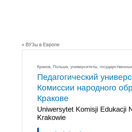
« ВУЗы в Европе
Краков, Польша, университеты, государственны
Педагогический универс
Комиссии народного об
Кракове
Uniwersytet Komisji Edukacji
Krakowie