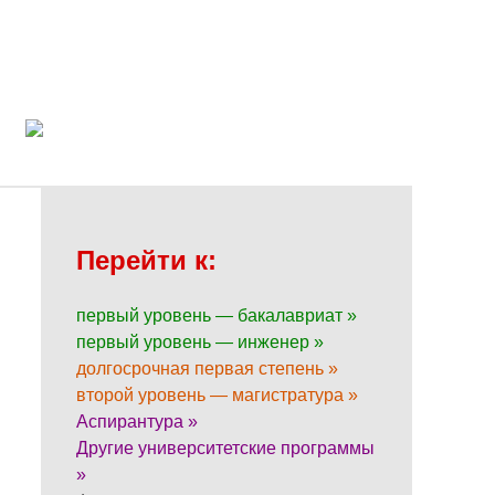
Перейти к:
первый уровень — бакалавриат »
первый уровень — инженер »
долгосрочная первая степень »
второй уровень — магистратура »
Аспирантура »
Другие университетские программы
»