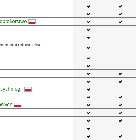
fobrokerstwo
ementami ratownictwa
sychologii
dowych