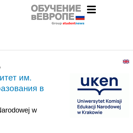
е
итет им.
разования в
 Narodowej w