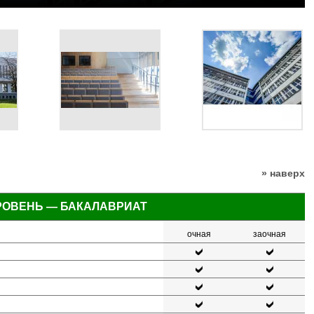
» наверх
РОВЕНЬ — БАКАЛАВРИАТ
очная
заочная