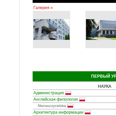
Галерея »
ПЕРВЫЙ У
НАУКА
Администрация
Английская филология
Nienauczycielska
Архитектура информации