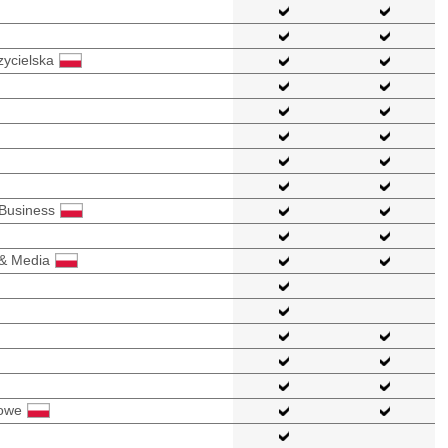
zycielska
 Business
 & Media
kowe