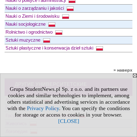
Nauki o polityce i administracji
Nauki o zarządzaniu i jakości
Nauki o Ziemi i środowisku
Nauki socjologiczne
Rolnictwo i ogrodnictwo
Sztuki muzyczne
Sztuki plastyczne i konserwacja dzieł sztuki
» наверх
ДРУГИЕ УНИВЕРСИТЕТСКИЕ
более »
Grupa StudentNews.pl Sp. z o.o. and its partners use
ПРОГРАММЫ
cookies and similar technologies to implement, among
Анализа данных
others statistical and advertising services in accordance
Бухгалтерское дело
with the
Privacy Policy
. You can specify the conditions
for storage or access to cookies in your browser.
Государственная администрация
[CLOSE]
Живопись
Логопедия