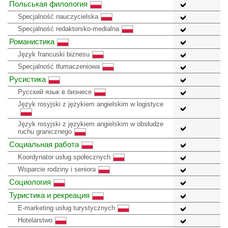
Польськая филология
Specjalność nauczycielska
Specjalność redaktorsko-medialna
Романистика
Język francuski biznesu
Specjalność tłumaczeniowa
Русистика
Русский язык в бизнесе
Język rosyjski z językiem angielskim w logistyce
Język rosyjski z językiem angielskim w obsłudze
ruchu granicznego
Социальная работа
Koordynator usług społecznych
Wsparcie rodziny i seniora
Социология
Туристика и рекреация
E-marketing usług turystycznych
Hotelarstwo