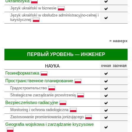
Ukrainistyka
Język ukraiński w biznesie
Język ukraiński w obsłudze administracyjno-celnej i
turystycznej
» наверх
ПЕРВЫЙ УРОВЕНЬ — ИНЖЕНЕР
НАУКА
очная
заочная
Геоинформатика
Пространственное планирование
Градостроительство
Strategiczne zarządzanie przestrzenią
Bezpieczeństwo radiacyjne
Monitoring i ochrona radiologiczna
Zastosowanie promieniowania jonizującego
Geografia wojskowa i zarządzanie kryzysowe