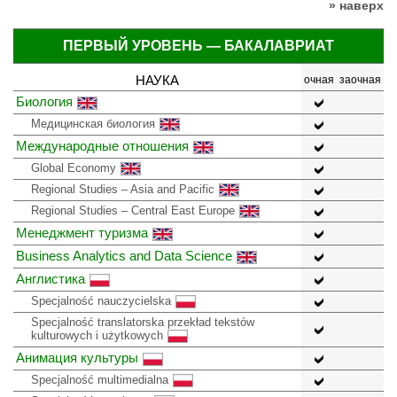
» наверх
ПЕРВЫЙ УРОВЕНЬ — БАКАЛАВРИАТ
НАУКА
очная
заочная
Биология
Медицинская биология
Международные отношения
Global Economy
Regional Studies – Asia and Pacific
Regional Studies – Central East Europe
Менеджмент туризма
Business Analytics and Data Science
Англистика
Specjalność nauczycielska
Specjalność translatorska przekład tekstów
kulturowych i użytkowych
Анимация культуры
Specjalność multimedialna