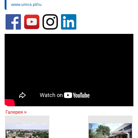
www.umcs.pl/ru
Галерея »