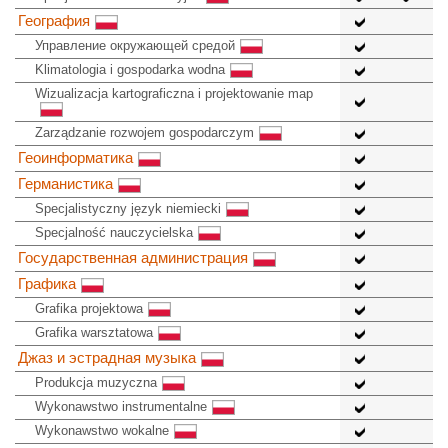
География
Управление окружающей средой
Klimatologia i gospodarka wodna
Wizualizacja kartograficzna i projektowanie map
Zarządzanie rozwojem gospodarczym
Геоинформатика
Германистика
Specjalistyczny język niemiecki
Specjalność nauczycielska
Государственная администрация
Графика
Grafika projektowa
Grafika warsztatowa
Джаз и эстрадная музыка
Produkcja muzyczna
Wykonawstwo instrumentalne
Wykonawstwo wokalne