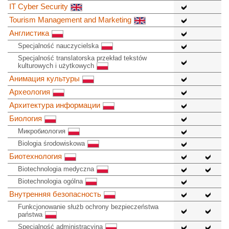
IT Cyber Security
Tourism Management and Marketing
Англистика
Specjalność nauczycielska
Specjalność translatorska przekład tekstów
kulturowych i użytkowych
Анимация культуры
Археология
Архитектура информации
Биология
Микробиология
Biologia środowiskowa
Биотехнология
Biotechnologia medyczna
Biotechnologia ogólna
Внутренняя безопасность
Funkcjonowanie służb ochrony bezpieczeństwa
państwa
Specjalność administracyjna