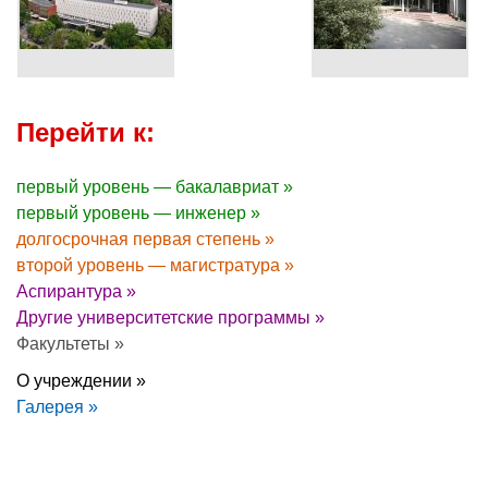
Перейти к:
первый уровень — бакалавриат »
первый уровень — инженер »
долгосрочная первая степень »
второй уровень — магистратура »
Аспирантура »
Другие университетские программы »
Факультеты »
О учреждении »
Галерея »