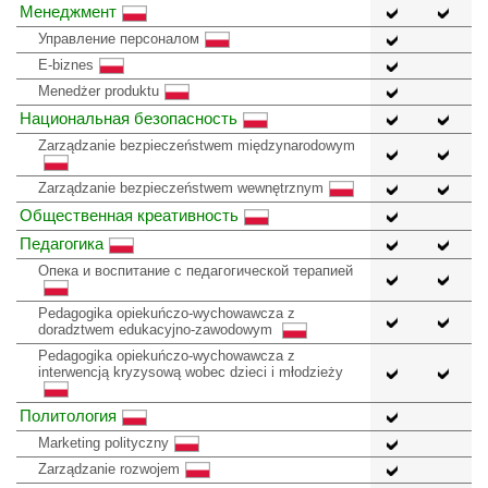
Менеджмент
Управление персоналом
E-biznes
Menedżer produktu
Национальная безопасность
Zarządzanie bezpieczeństwem międzynarodowym
Zarządzanie bezpieczeństwem wewnętrznym
Общественная креативность
Педагогика
Опека и воспитание с педагогической терапией
Pedagogika opiekuńczo-wychowawcza z
doradztwem edukacyjno-zawodowym
Pedagogika opiekuńczo-wychowawcza z
interwencją kryzysową wobec dzieci i młodzieży
Политология
Marketing polityczny
Zarządzanie rozwojem