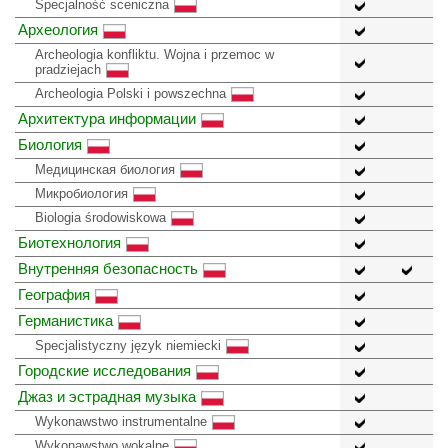
Specjalność sceniczna
Археология
Archeologia konfliktu. Wojna i przemoc w
pradziejach
Archeologia Polski i powszechna
Архитектура информации
Биология
Медицинская биология
Микробиология
Biologia środowiskowa
Биотехнология
Внутренняя безопасность
География
Германистика
Specjalistyczny język niemiecki
Городские исследования
Джаз и эстрадная музыка
Wykonawstwo instrumentalne
Wykonawstwo wokalne