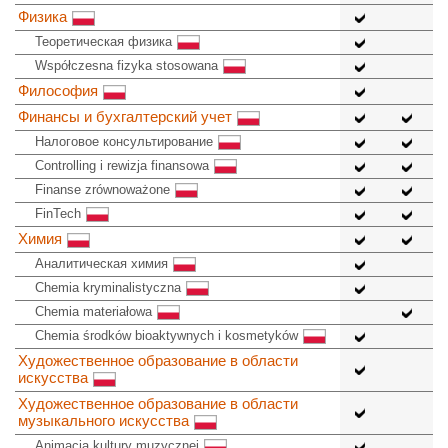
Физика
Теоретическая физика
Współczesna fizyka stosowana
Философия
Финансы и бухгалтерский учет
Налоговое консультирование
Controlling i rewizja finansowa
Finanse zrównoważone
FinTech
Химия
Аналитическая химия
Chemia kryminalistyczna
Chemia materiałowa
Chemia środków bioaktywnych i kosmetyków
Художественное образование в области
искусства
Художественное образование в области
музыкального искусства
Animacja kultury muzycznej