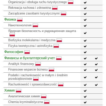
Organizacja i obsługa ruchu turystycznego
Rekreacja ruchowa i zdrowotna
Zarządzanie zasobami turystycznymi
Физика
Нанотехнология
Ядерная безопасность и радиационная защита
Biofizyka molekularna i medyczna
Fizyka teoretyczna i astrofizyka
Философия
Финансы и бухгалтерский учет
Analityk finansowy
Finansowe wsparcie biznesu
Podatki i rachunkowość w małym i średnim
przedsiębiorstwie
Rachunkowość i sprawozdawczość
Химия
Аналитическая химия
Chemia kryminalistyczna