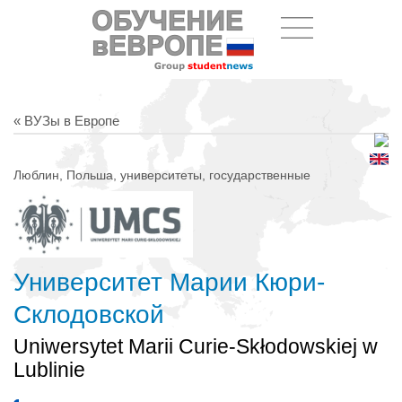
« ВУЗы в Европе
Люблин, Польша, университеты, государственные
Университет Марии Кюри-
Склодовской
Uniwersytet Marii Curie-Skłodowskiej w
Lublinie