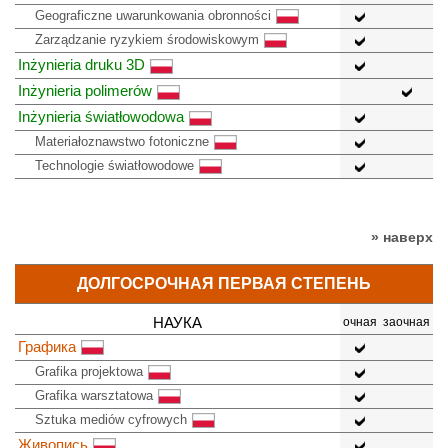
Geograficzne uwarunkowania obronności
Zarządzanie ryzykiem środowiskowym
Inżynieria druku 3D
Inżynieria polimerów
Inżynieria światłowodowa
Materiałoznawstwo fotoniczne
Technologie światłowodowe
» наверх
ДОЛГОСРОЧНАЯ ПЕРВАЯ СТЕПЕНЬ
НАУКА
очная
заочная
Графика
Grafika projektowa
Grafika warsztatowa
Sztuka mediów cyfrowych
Живопись