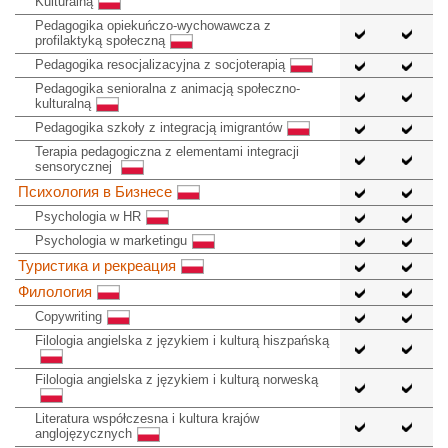
Kulturalną
Pedagogika opiekuńczo-wychowawcza z
profilaktyką społeczną
Pedagogika resocjalizacyjna z socjoterapią
Pedagogika senioralna z animacją społeczno-
kulturalną
Pedagogika szkoły z integracją imigrantów
Terapia pedagogiczna z elementami integracji
sensorycznej
Психология в Бизнесе
Psychologia w HR
Psychologia w marketingu
Туристика и рекреация
Филология
Copywriting
Filologia angielska z językiem i kulturą hiszpańską
Filologia angielska z językiem i kulturą norweską
Literatura współczesna i kultura krajów
anglojęzycznych