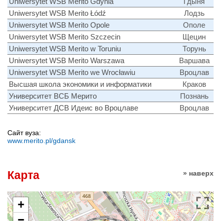
Uniwersytet WSB Merito Gdynia
Гдыня
Uniwersytet WSB Merito Łódź
Лодзь
Uniwersytet WSB Merito Opole
Ополе
Uniwersytet WSB Merito Szczecin
Щецин
Uniwersytet WSB Merito w Toruniu
Торунь
Uniwersytet WSB Merito Warszawa
Варшава
Uniwersytet WSB Merito we Wrocławiu
Вроцлав
Высшая школа экономики и информатики
Краков
Университет ВСБ Мерито
Познань
Университет ДСВ Идеис во Вроцлаве
Вроцлав
Сайт вуза:
www.merito.pl/gdansk
Карта
» наверх
+
−