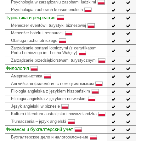
Psychologia w zarządzaniu zasobami ludzkimi
Psychologia zachowań konsumenckich
Туристика и рекреация
Menedżer eventów i turystyki biznesowej
Menedżer hotelu i restauracji
Obsługa ruchu lotniczego
Zarządzanie portami lotniczymi (z certyfikatem
Portu Lotniczego im. Lecha Wałęsy)
Zarządzanie przedsiębiorstwami turystycznymi
Филология
Американистика
Англи́йская филоло́гия с немецким языком
Filologia angielska z językiem hiszpańskim
Filologia angielska z językiem norweskim
Język angielski w biznesie
Kultura i literatura australijska i nowozelandzka
Tłumaczenia – język angielski
Финансы и бухгалтерский учет
Бухгалтерское дело и налогообложение