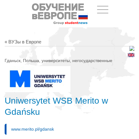
« ВУЗы в Европе
Гданьск, Польша, университеты, негосударственные
Uniwersytet WSB Merito w
Gdańsku
www.merito.pl/gdansk