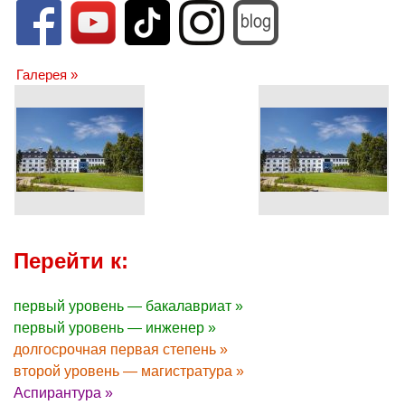
Галерея »
Перейти к:
первый уровень — бакалавриат »
первый уровень — инженер »
долгосрочная первая степень »
второй уровень — магистратура »
Аспирантура »