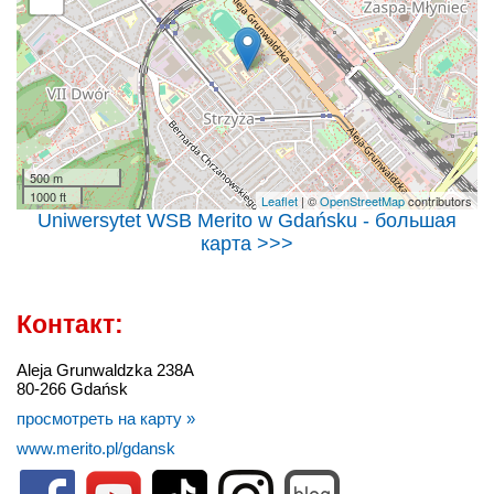
500 m
1000 ft
Leaflet
| ©
OpenStreetMap
contributors
Uniwersytet WSB Merito w Gdańsku - большая
карта >>>
Контакт:
Aleja Grunwaldzka 238A
80-266 Gdańsk
просмотреть на карту »
www.merito.pl/gdansk