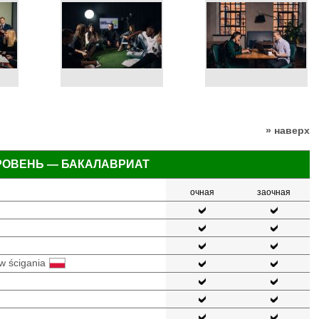
» наверх
РОВЕНЬ — БАКАЛАВРИАТ
очная
заочная
w ścigania