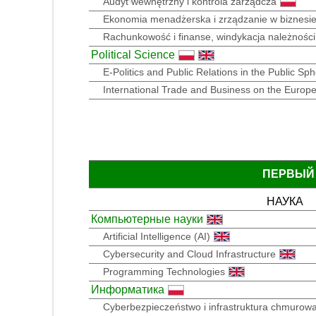
Audyt wewnętrzny i kontrola zarządcza
Ekonomia menadżerska i zrządzanie w biznesi
Rachunkowość i finanse, windykacja należności
Political Science
E-Politics and Public Relations in the Public Sp
International Trade and Business on the Europ
ПЕРВЫЙ
НАУКА
Компьютерные науки
Artificial Intelligence (AI)
Cybersecurity and Cloud Infrastructure
Programming Technologies
Информатика
Cyberbezpieczeństwo i infrastruktura chmurow