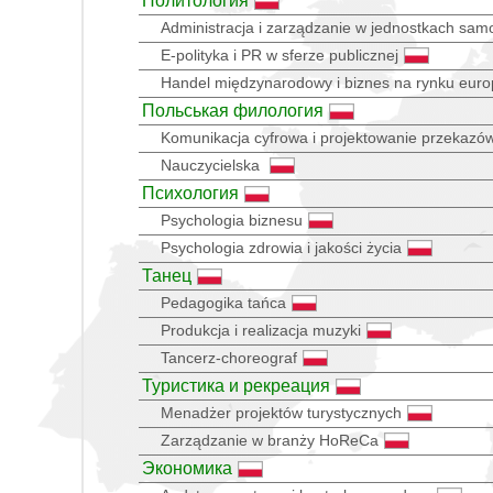
Политология
Administracja i zarządzanie w jednostkach sam
E-polityka i PR w sferze publicznej
Handel międzynarodowy i biznes na rynku euro
Польськая филология
Komunikacja cyfrowa i projektowanie przekazó
Nauczycielska
Психология
Psychologia biznesu
Psychologia zdrowia i jakości życia
Танец
Pedagogika tańca
Produkcja i realizacja muzyki
Tancerz-choreograf
Туристика и рекреация
Menadżer projektów turystycznych
Zarządzanie w branży HoReCa
Экономика