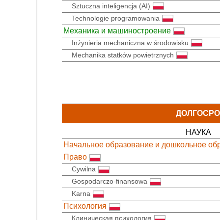
Sztuczna inteligencja (AI)
Technologie programowania
Механика и машиностроение
Inżynieria mechaniczna w środowisku
Mechanika statków powietrznych
ДОЛГОСРО
НАУКА
Начальное образование и дошкольное об
Право
Cywilna
Gospodarczo-finansowa
Karna
Психология
Клиническая психология