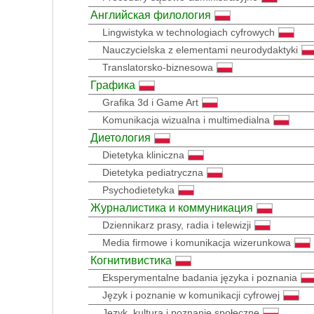
Английская филология
Lingwistyka w technologiach cyfrowych
Nauczycielska z elementami neurodydaktyki
Translatorsko-biznesowa
Графика
Grafika 3d i Game Art
Komunikacja wizualna i multimedialna
Диетология
Dietetyka kliniczna
Dietetyka pediatryczna
Psychodietetyka
Журналистика и коммуникация
Dziennikarz prasy, radia i telewizji
Media firmowe i komunikacja wizerunkowa
Когнитивистика
Eksperymentalne badania języka i poznania
Język i poznanie w komunikacji cyfrowej
Język, kultura i poznanie społeczne