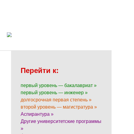
Перейти к:
первый уровень — бакалавриат »
первый уровень — инженер »
долгосрочная первая степень »
второй уровень — магистратура »
Аспирантура »
Другие университетские программы
»