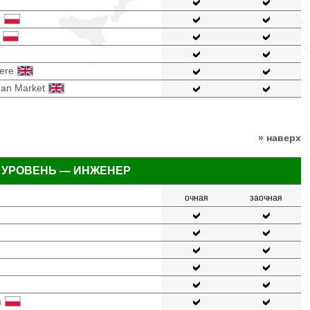
e
here
ean Market
» наверх
 УРОВЕНЬ — ИНЖЕНЕР
очная
заочная
a