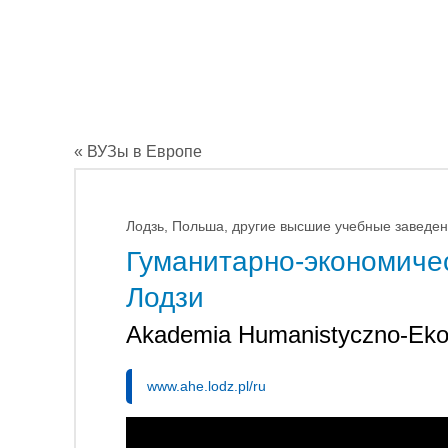
« ВУЗы в Европе
Лодзь, Польша, другие высшие учебные заведен
Гуманитарно-экономиче
Лодзи
Akademia Humanistyczno-Eko
www.ahe.lodz.pl/ru