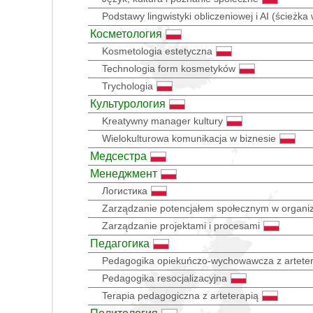
Podstawy lingwistyki obliczeniowej i AI (ścieżk
Косметология
Kosmetologia estetyczna
Technologia form kosmetyków
Trychologia
Культурология
Kreatywny manager kultury
Wielokulturowa komunikacja w biznesie
Медсестра
Менеджмент
Логистика
Zarządzanie potencjałem społecznym w organiz
Zarządzanie projektami i procesami
Педагогика
Pedagogika opiekuńczo-wychowawcza z arteter
Pedagogika resocjalizacyjna
Terapia pedagogiczna z arteterapią