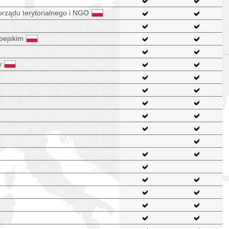
orządu terytorialnego i NGO
pejskim
w