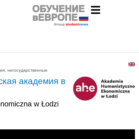
ия, негосударственные
ская академия в
nomiczna w Łodzi