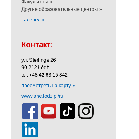
Факультеты »
Другие образовательные центры »
Галерея »
Контакт:
ул. Sterlinga 26
90-212 Łódź
tel. +48 42 63 15 842
просмотреть на карту »
www.ahe.lodz.pl/ru