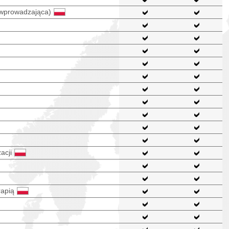
a wprowadzająca)
acji
apią