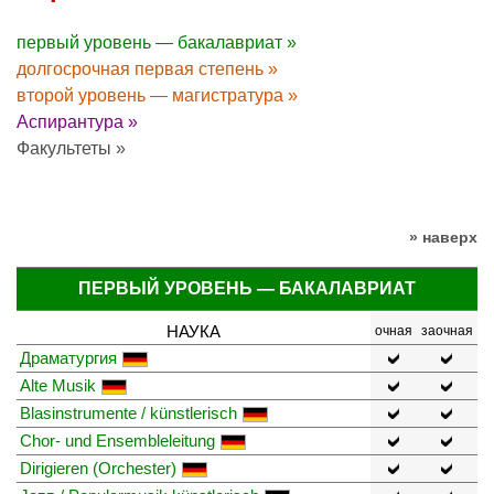
первый уровень — бакалавриат »
долгосрочная первая степень »
второй уровень — магистратура »
Аспирантура »
Факультеты »
» наверх
ПЕРВЫЙ УРОВЕНЬ — БАКАЛАВРИАТ
НАУКА
очная
заочная
Драматургия
Alte Musik
Blasinstrumente / künstlerisch
Chor- und Ensembleleitung
Dirigieren (Orchester)