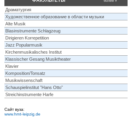
ФАКУЛЬТЕТЫ
более »
Драматургия
Художественное образование в области музыки
Alte Musik
Blasinstrumente Schlagzeug
Dirigieren Korrepetition
Jazz Popularmusik
Kirchenmusikalisches Institut
Klassischer Gesang Musiktheater
Klavier
Komposition/Tonsatz
Musikwissenschaft
Schauspielinstitut "Hans Otto"
Streichinstrumente Harfe
Сайт вуза:
www.hmt-leipzig.de