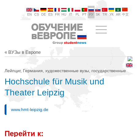
EN
CS
DE
ES
FR
HU
IT
PL
PT
РУ
SK
TR
УК
AR
中文
« ВУЗы в Европе
Лейпциг, Германия, художественные вузы, государственные
Hochschule für Musik und
Theater Leipzig
www.hmt-leipzig.de
Перейти к: