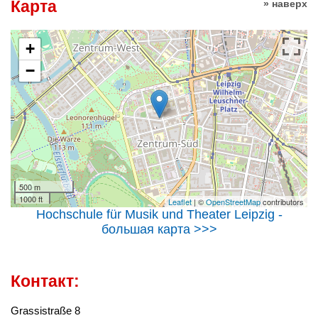
Карта
» наверх
+
−
500 m
1000 ft
Leaflet
| ©
OpenStreetMap
contributors
Hochschule für Musik und Theater Leipzig -
большая карта >>>
Контакт:
Grassistraße 8