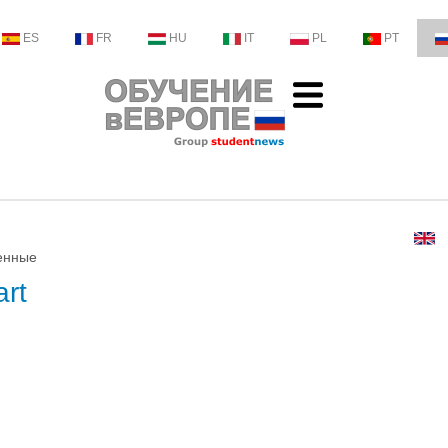
ES
FR
HU
IT
PL
PT
венные
rt