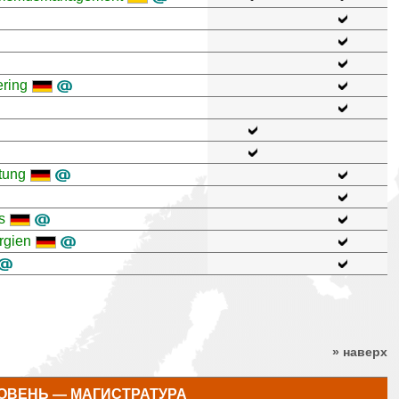
ring
tung
s
rgien
» наверх
ОВЕНЬ — МАГИСТРАТУРА