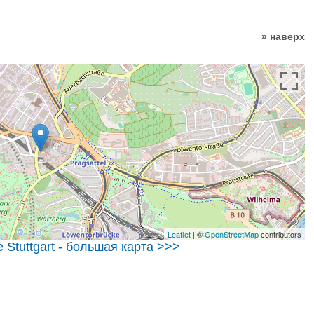
» наверх
Leaflet
| ©
OpenStreetMap
contributors
Stuttgart - большая карта >>>