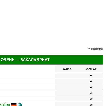
» наверх
РОВЕНЬ — БАКАЛАВРИАТ
очная
заочная
xation