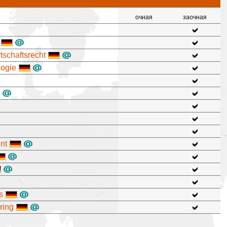
очная
заочная
tschaftsrecht
logie
nt
s
ring