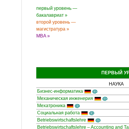
первый уровень —
бакалавриат »
второй уровень —
магистратура »
MBA »
ПЕРВЫЙ У
НАУКА
Бизнес-информатика
Механическая инженерия
Мехатроника
Социальная работа
Betriebswirtschaftslehre
Betriebswirtschaftslehre – Accounting and Ta