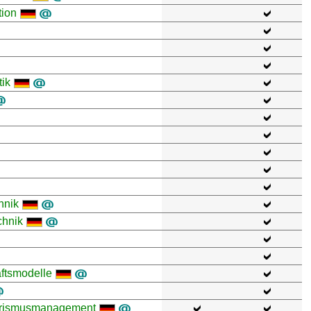
tion
tik
hnik
chnik
ftsmodelle
ourismusmanagement