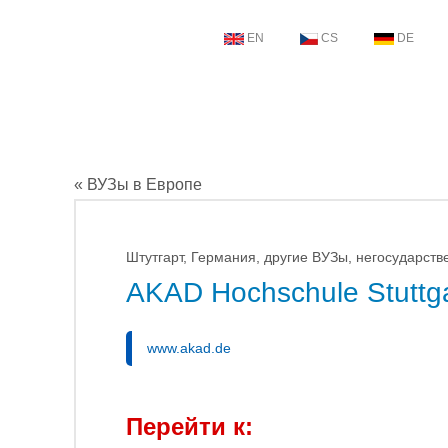
EN
CS
DE
« ВУЗы в Европе
Штутгарт, Германия, другие ВУЗы, негосударст
AKAD Hochschule Stuttga
www.akad.de
Перейти к: