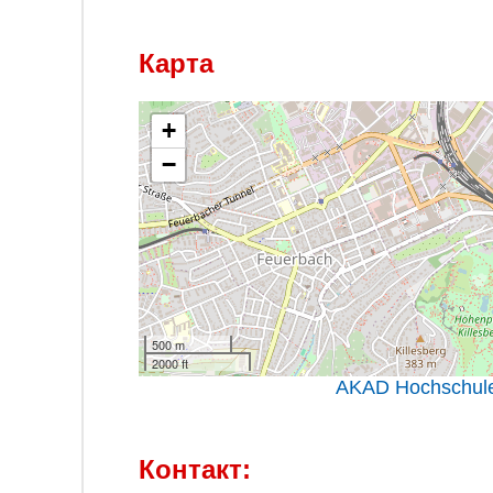
Карта
+
−
500 m
2000 ft
AKAD Hochschule 
Контакт: