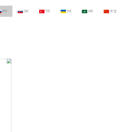
РУ
SK
TR
УК
AR
中文