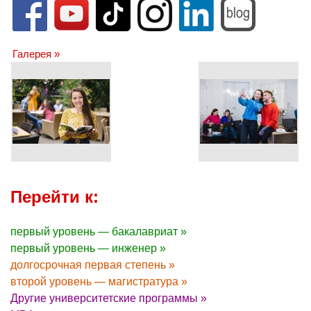
Галерея »
Перейти к:
первый уровень — бакалавриат »
первый уровень — инженер »
долгосрочная первая степень »
второй уровень — магистратура »
Другие университетские программы »