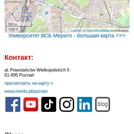
500 m
1000 ft
Leaflet
| ©
OpenStreetMap
contributors
Университет ВСБ Мерито - большая карта >>>
Контакт:
al. Powstańców Wielkopolskich 5
61-895 Poznań
просмотреть на карту »
www.merito.pl/poznan