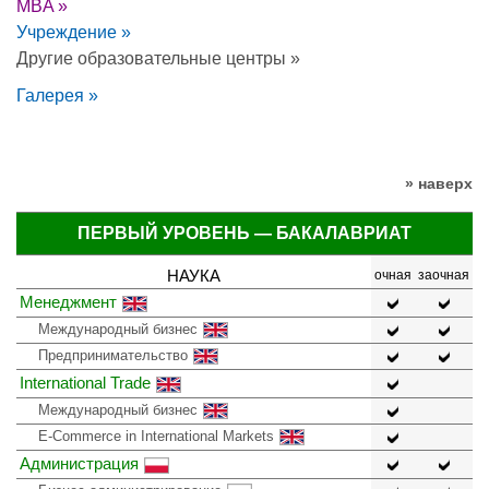
MBA »
Учреждение »
Другие образовательные центры »
Галерея »
» наверх
ПЕРВЫЙ УРОВЕНЬ — БАКАЛАВРИАТ
НАУКА
очная
заочная
Менеджмент
Международный бизнес
Предпринимательство
International Trade
Международный бизнес
E-Commerce in International Markets
Администрация