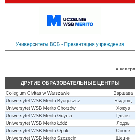
Университеты ВСБ - Презентация учреждения
» наверх
ДРУГИЕ ОБРАЗОВАТЕЛЬНЫЕ ЦЕНТРЫ
Collegium Civitas w Warszawie
Варшава
Uniwersytet WSB Merito Bydgoszcz
Быдгощ
Uniwersytet WSB Merito Chorzów
Хожув
Uniwersytet WSB Merito Gdynia
Гдыня
Uniwersytet WSB Merito Łódź
Лодзь
Uniwersytet WSB Merito Opole
Ополе
Uniwersytet WSB Merito Szczecin
Щецин