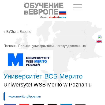
« ВУЗы в Европе
Познань, Польша, университеты, негосударственные
Университет ВСБ Мерито
Uniwersytet WSB Merito w Poznaniu
www.merito.pl/poznan