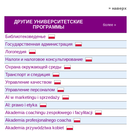
» наверх
ДРУГИЕ УНИВЕРСИТЕТСКИЕ
более »
ПРОГРАММЫ
Библиотековеденье
Государственная администрация
Логопедия
Налоги и налоговое консультирование
Охрана окружающей среды
Транспорт и спедиция
Управление качеством
Управление персоналом
AI w marketingu i sprzedaży
AI: prawo i etyka
Akademia coachingu zespołowego i facylitacji
Akademia profesjonalnego coacha
Akademia przywództwa kobiet