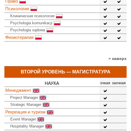
Право
Психология
Клиническая психология
Psychologia komunikacji
Psychologia sądowa
Физиотерапия
» наверх
ВТОРОЙ УРОВЕНЬ — МАГИСТРАТУРА
НАУКА
очная
заочная
Менеджмент
Project Manager
Strategic Manager
Рекреация и туризм
Event Manager
Hospitality Manager