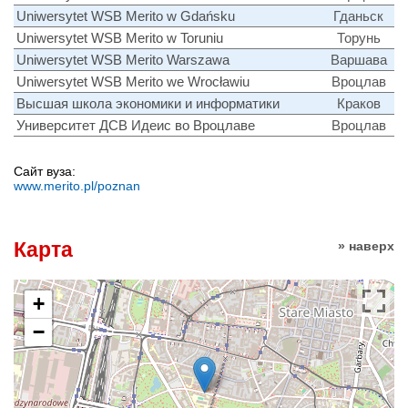
Uniwersytet WSB Merito w Gdańsku
Гданьск
Uniwersytet WSB Merito w Toruniu
Торунь
Uniwersytet WSB Merito Warszawa
Варшава
Uniwersytet WSB Merito we Wrocławiu
Вроцлав
Высшая школа экономики и информатики
Краков
Университет ДСВ Идеис во Вроцлаве
Вроцлав
Сайт вуза:
www.merito.pl/poznan
Карта
» наверх
+
−