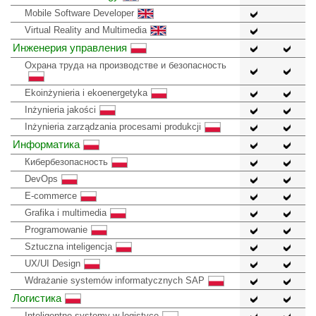
Mobile Software Developer
Virtual Reality and Multimedia
Инженерия управления
Охрана труда на производстве и безопасность
Ekoinżynieria i ekoenergetyka
Inżynieria jakości
Inżynieria zarządzania procesami produkcji
Информатика
Кибербезопасность
DevOps
E-commerce
Grafika i multimedia
Programowanie
Sztuczna inteligencja
UX/UI Design
Wdrażanie systemów informatycznych SAP
Логистика
Inteligentne systemy w logistyce