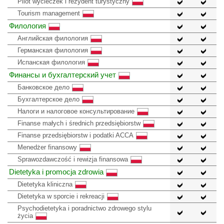
Pilot wycieczek i rezydent turystyczny
Tourism management
Филология
Английская филология
Германская филология
Испанская филология
Финансы и бухгалтерский учет
Банковское дело
Бухгалтерское дело
Налоги и налоговое консультирование
Finanse małych i średnich przedsiębiorstw
Finanse przedsiębiorstw i podatki ACCA
Menedżer finansowy
Sprawozdawczość i rewizja finansowa
Dietetyka i promocja zdrowia
Dietetyka kliniczna
Dietetyka w sporcie i rekreacji
Psychodietetyka i poradnictwo zdrowego stylu
życia