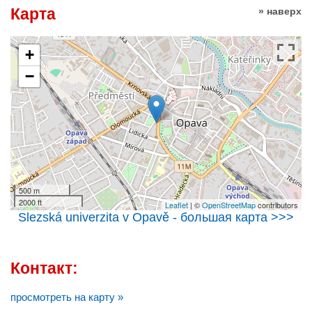
Карта
» наверх
+
−
500 m
2000 ft
Leaflet
| ©
OpenStreetMap
contributors
Slezská univerzita v Opavě - большая карта >>>
Контакт:
просмотреть на карту »