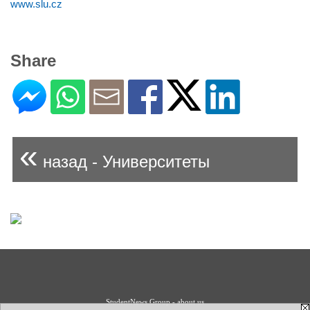
www.slu.cz
Share
«
назад - Университеты
StudentNews Group - about us