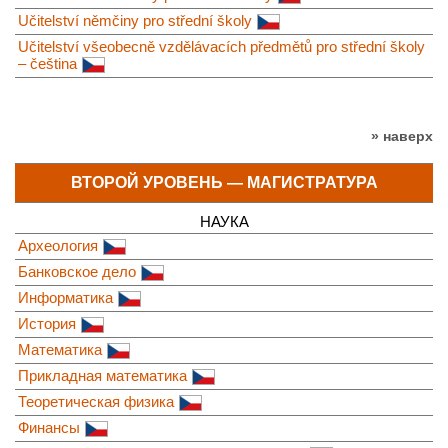
Učitelství němčiny pro střední školy
Učitelství všeobecně vzdělávacích předmětů pro střední školy
– čeština
» наверх
ВТОРОЙ УРОВЕНЬ — МАГИСТРАТУРА
НАУКА
Археология
Банковское дело
Информатика
История
Математика
Прикладная математика
Теоретическая физика
Финансы