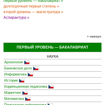
первый уровень — бакалавриат »
долгосрочная первая степень »
второй уровень — магистратура »
Аспирантура »
» наверх
ПЕРВЫЙ УРОВЕНЬ — БАКАЛАВРИАТ
НАУКА
Археология
Банковское дело
Информатика
История
Коррекционная педагогика
Маркетинг
Математика
Прикладная информатика