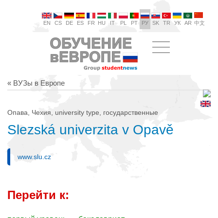
EN
CS
DE
ES
FR
HU
IT
PL
PT
РУ
SK
TR
УК
AR
中文
« ВУЗы в Европе
Опава, Чехия, university type, государственные
Slezská univerzita v Opavě
www.slu.cz
Перейти к: