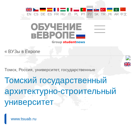
EN
CS
DE
ES
FR
HU
IT
PL
PT
РУ
SK
TR
УК
AR
中文
« ВУЗы в Европе
Томск, Россия, университет, государственные
Томский государственный
архитектурно-строительный
университет
www.tsuab.ru