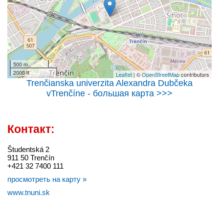
500 m
2000 ft
Leaflet
| ©
OpenStreetMap
contributors
Trenčianska univerzita Alexandra Dubčeka
vTrenčíne - большая карта >>>
Контакт:
Študentská 2
911 50 Trenčín
+421 32 7400 111
просмотреть на карту »
www.tnuni.sk