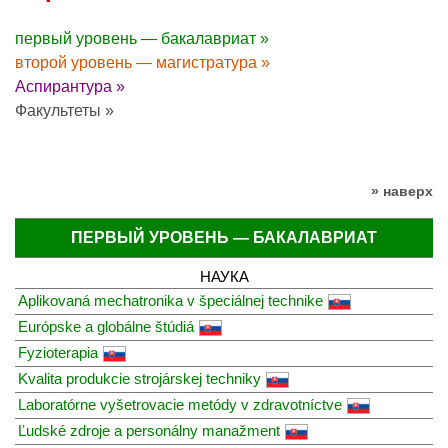
первый уровень — бакалавриат »
второй уровень — магистратура »
Аспирантура »
Факультеты »
» наверх
ПЕРВЫЙ УРОВЕНЬ — БАКАЛАВРИАТ
НАУКА
Aplikovaná mechatronika v špeciálnej technike
Európske a globálne štúdiá
Fyzioterapia
Kvalita produkcie strojárskej techniky
Laboratórne vyšetrovacie metódy v zdravotníctve
Ľudské zdroje a personálny manažment