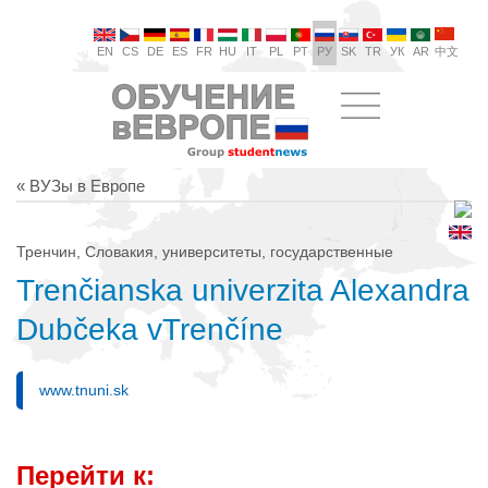
EN
CS
DE
ES
FR
HU
IT
PL
PT
РУ
SK
TR
УК
AR
中文
« ВУЗы в Европе
Тренчин, Словакия, университеты, государственные
Trenčianska univerzita Alexandra
Dubčeka vTrenčíne
www.tnuni.sk
Перейти к: