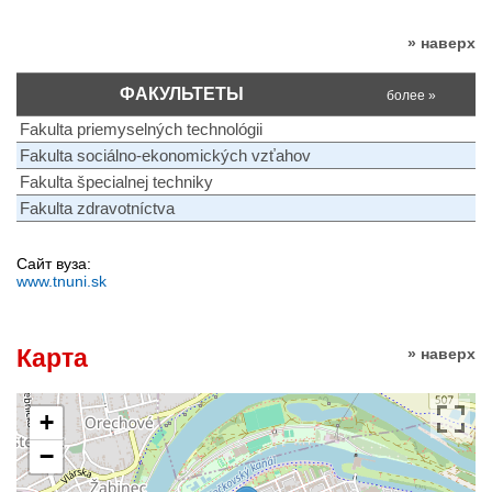
» наверх
ФАКУЛЬТЕТЫ
более »
Fakulta priemyselných technológii
Fakulta sociálno-ekonomických vzťahov
Fakulta špecialnej techniky
Fakulta zdravotníctva
Сайт вуза:
www.tnuni.sk
Карта
» наверх
+
−