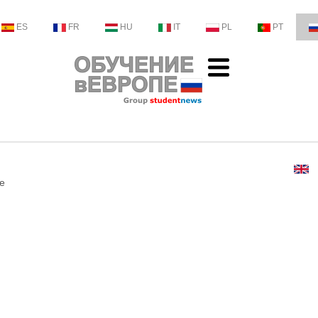
ES
FR
HU
IT
PL
PT
е