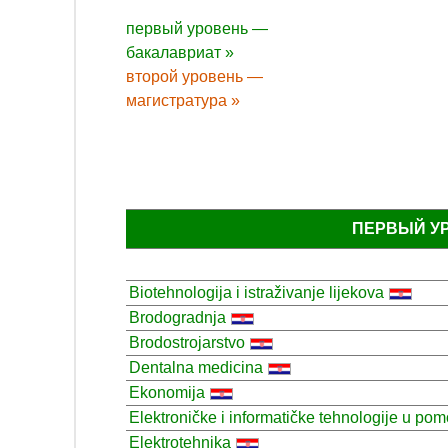
первый уровень —
бакалавриат »
второй уровень —
магистратура »
ПЕРВЫЙ У
Biotehnologija i istraživanje lijekova
Brodogradnja
Brodostrojarstvo
Dentalna medicina
Ekonomija
Elektroničke i informatičke tehnologije u pom
Elektrotehnika