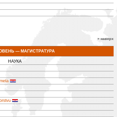
» наверх
ОВЕНЬ — МАГИСТРАТУРА
НАУКА
ometa
orstvu