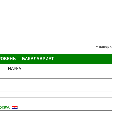
» наверх
РОВЕНЬ — БАКАЛАВРИАТ
НАУКА
orstvu