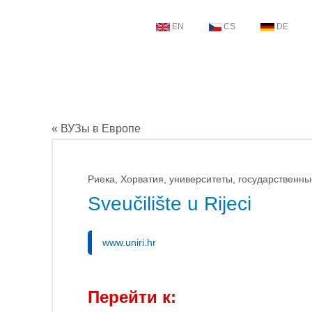
EN
CS
DE
« ВУЗы в Европе
Риека, Хорватия, университеты, государственны
Sveučilište u Rijeci
www.uniri.hr
Перейти к: