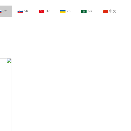
РУ
SK
TR
УК
AR
中文