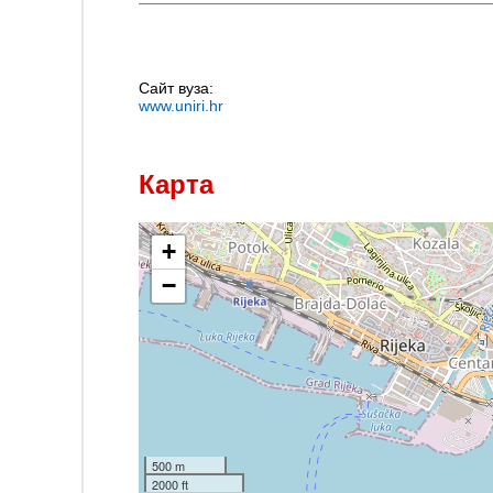
Сайт вуза:
www.uniri.hr
Карта
+
−
500 m
2000 ft