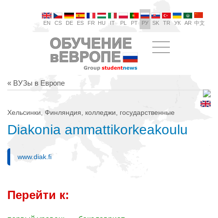
EN
CS
DE
ES
FR
HU
IT
PL
PT
РУ
SK
TR
УК
AR
中文
« ВУЗы в Европе
Хельсинки, Финляндия, колледжи, государственные
Diakonia ammattikorkeakoulu
www.diak.fi
Перейти к: