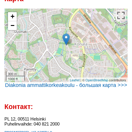
+
−
300 m
1000 ft
Leaflet
| ©
OpenStreetMap
contributors
Diakonia ammattikorkeakoulu - большая карта >>>
Контакт:
PL 12, 00511 Helsinki
Puhelinvaihde: 040 821 2000
просмотреть на карту »