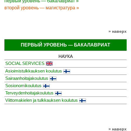
первый уровень — бакалавриат »
второй уровень — магистратура »
» наверх
ПЕРВЫЙ УРОВЕНЬ — БАКАЛАВРИАТ
НАУКА
SOCIAL SERVICES
Asioimistulkkauksen koulutus
Sairaanhoitajakoulutus
Sosionomikoulutus
Terveydenhoitajakoulutus
Viittomakielen ja tulkkauksen koulutus
» наверх