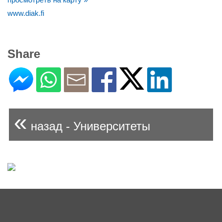
www.diak.fi
Share
«
назад - Университеты