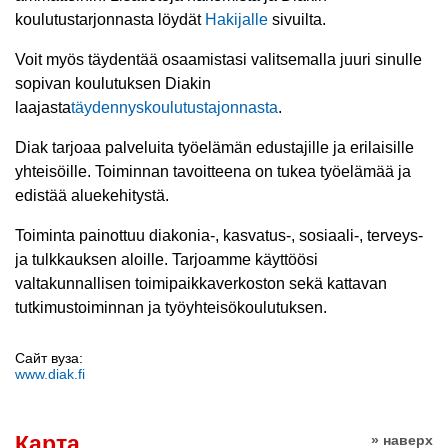
koulutustarjonnasta löydät
Hakijalle
sivuilta.
Voit myös täydentää osaamistasi valitsemalla juuri sinulle
sopivan koulutuksen Diakin
laajasta
täydennyskoulutustajonnasta
.
Diak tarjoaa palveluita työelämän edustajille ja erilaisille
yhteisöille. Toiminnan tavoitteena on tukea työelämää ja
edistää aluekehitystä.
Toiminta painottuu diakonia-, kasvatus-, sosiaali-, terveys-
ja tulkkauksen aloille. Tarjoamme käyttöösi
valtakunnallisen toimipaikkaverkoston sekä kattavan
tutkimustoiminnan ja työyhteisökoulutuksen.
Сайт вуза:
www.diak.fi
Карта
» наверх