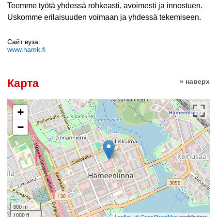
Teemme työtä yhdessä rohkeasti, avoimesti ja innostuen.
Uskomme erilaisuuden voimaan ja yhdessä tekemiseen.
Сайт вуза:
www.hamk.fi
Карта
» наверх
+
−
300 m
1000 ft
Leaflet
| ©
OpenStreetMap
contributors