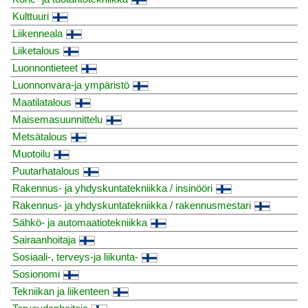
Kulttuuri
Liikenneala
Liiketalous
Luonnontieteet
Luonnonvara-ja ympäristö
Maatilatalous
Maisemasuunnittelu
Metsätalous
Muotoilu
Puutarhatalous
Rakennus- ja yhdyskuntatekniikka / insinööri
Rakennus- ja yhdyskuntatekniikka / rakennusmestari
Sähkö- ja automaatiotekniikka
Sairaanhoitaja
Sosiaali-, terveys-ja liikunta-
Sosionomi
Tekniikan ja liikenteen