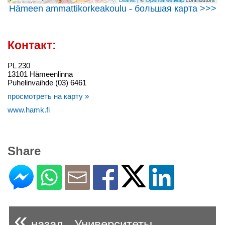
Hämeen ammattikorkeakoulu - большая карта >>>
Контакт:
PL 230
13101 Hämeenlinna
Puhelinvaihde (03) 6461
просмотреть на карту »
www.hamk.fi
Share
«
назад - Университеты