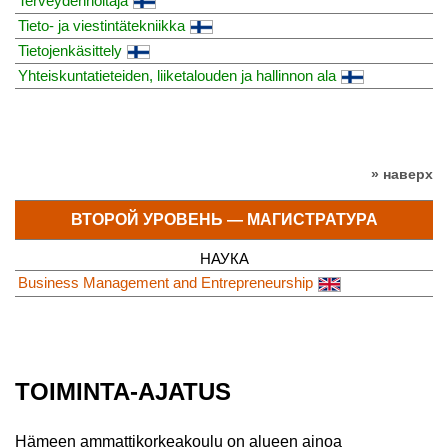
Terveydenhoitaja
Tieto- ja viestintätekniikka
Tietojenkäsittely
Yhteiskuntatieteiden, liiketalouden ja hallinnon ala
» наверх
ВТОРОЙ УРОВЕНЬ — МАГИСТРАТУРА
НАУКА
Business Management and Entrepreneurship
​TOIMINTA-AJATUS
Hämeen ammattikorkeakoulu on alueen ainoa