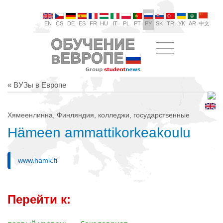
EN
CS
DE
ES
FR
HU
IT
PL
PT
РУ
SK
TR
УК
AR
中文
« ВУЗы в Европе
Хямеенлинна, Финляндия, колледжи, государственные
Hämeen ammattikorkeakoulu
www.hamk.fi
Перейти к: