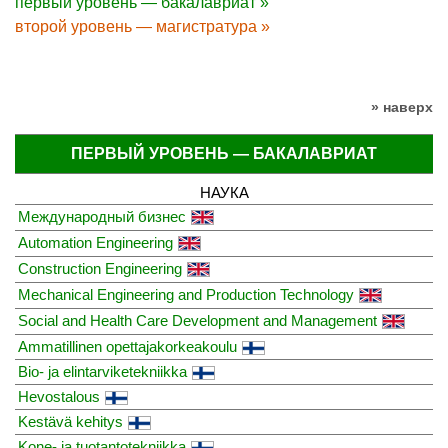
первый уровень — бакалавриат »
второй уровень — магистратура »
» наверх
ПЕРВЫЙ УРОВЕНЬ — БАКАЛАВРИАТ
НАУКА
Международный бизнес
Automation Engineering
Construction Engineering
Mechanical Engineering and Production Technology
Social and Health Care Development and Management
Ammatillinen opettajakorkeakoulu
Bio- ja elintarviketekniikka
Hevostalous
Kestävä kehitys
Kone- ja tuotantotekniikka