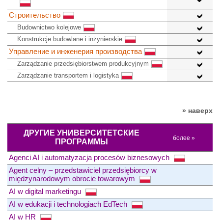
Строительство
Budownictwo kolejowe
Konstrukcje budowlane i inżynierskie
Управление и инженерия производства
Zarządzanie przedsiębiorstwem produkcyjnym
Zarządzanie transportem i logistyka
» наверх
ДРУГИЕ УНИВЕРСИТЕТСКИЕ
более »
ПРОГРАММЫ
Agenci AI i automatyzacja procesów biznesowych
Agent celny – przedstawiciel przedsiębiorcy w
międzynarodowym obrocie towarowym
AI w digital marketingu
AI w edukacji i technologiach EdTech
AI w HR