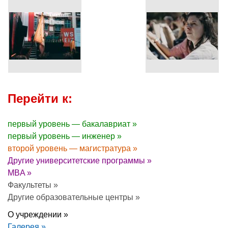
Перейти к:
первый уровень — бакалавриат »
первый уровень — инженер »
второй уровень — магистратура »
Другие университетские программы »
MBA »
Факультеты »
Другие образовательные центры »
О учреждении »
Галерея »