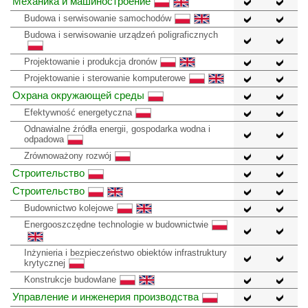
Механика и машиностроение
Budowa i serwisowanie samochodów
Budowa i serwisowanie urządzeń poligraficznych
Projektowanie i produkcja dronów
Projektowanie i sterowanie komputerowe
Охрана окружающей среды
Efektywność energetyczna
Odnawialne źródła energii, gospodarka wodna i
odpadowa
Zrównoważony rozwój
Строительство
Строительство
Budownictwo kolejowe
Energooszczędne technologie w budownictwie
Inżynieria i bezpieczeństwo obiektów infrastruktury
krytycznej
Konstrukcje budowlane
Управление и инженерия производства