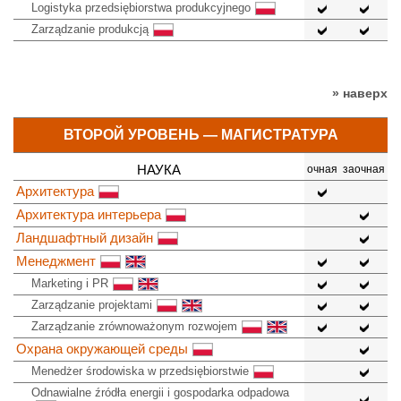
Logistyka przedsiębiorstwa produkcyjnego
Zarządzanie produkcją
» наверх
ВТОРОЙ УРОВЕНЬ — МАГИСТРАТУРА
НАУКА
очная
заочная
Архитектура
Архитектура интерьера
Ландшафтный дизайн
Менеджмент
Marketing i PR
Zarządzanie projektami
Zarządzanie zrównoważonym rozwojem
Охрана окружающей среды
Menedżer środowiska w przedsiębiorstwie
Odnawialne źródła energii i gospodarka odpadowa