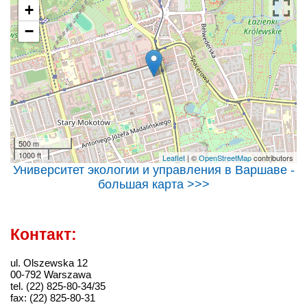
+
−
500 m
1000 ft
Leaflet
| ©
OpenStreetMap
contributors
Университет экологии и управления в Варшаве -
большая карта >>>
Контакт:
ul. Olszewska 12
00-792 Warszawa
tel. (22) 825-80-34/35
fax: (22) 825-80-31