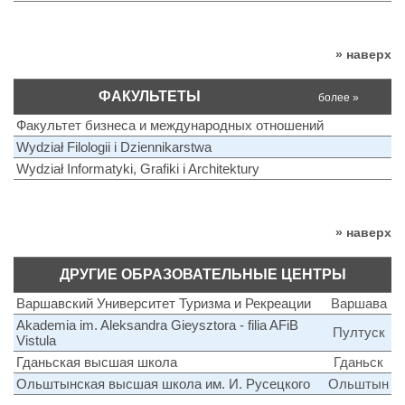
» наверх
ФАКУЛЬТЕТЫ
более »
Факультет бизнеса и международных отношений
Wydział Filologii i Dziennikarstwa
Wydział Informatyki, Grafiki i Architektury
» наверх
ДРУГИЕ ОБРАЗОВАТЕЛЬНЫЕ ЦЕНТРЫ
Варшавский Университет Туризма и Рекреации
Варшава
Akademia im. Aleksandra Gieysztora - filia AFiB
Пултуск
Vistula
Гданьская высшая школа
Гданьск
Ольштынская высшая школа им. И. Русецкого
Ольштын