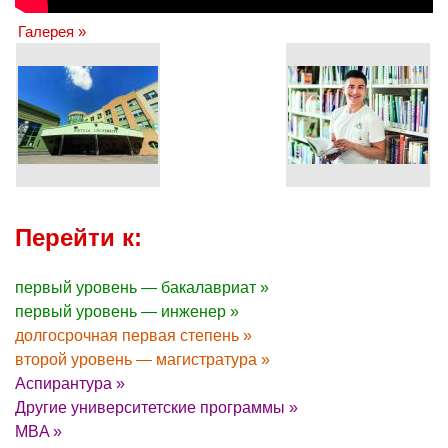
Галерея »
Перейти к:
первый уровень — бакалавриат »
первый уровень — инженер »
долгосрочная первая степень »
второй уровень — магистратура »
Аспирантура »
Другие университетские программы »
MBA »