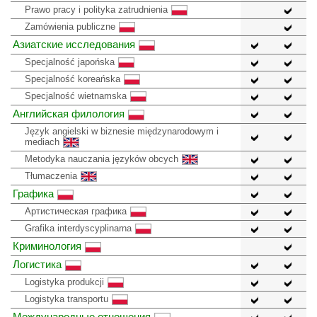
Prawo pracy i polityka zatrudnienia
Zamówienia publiczne
Азиатские исследования
Specjalność japońska
Specjalność koreańska
Specjalność wietnamska
Английская филология
Język angielski w biznesie międzynarodowym i
mediach
Metodyka nauczania języków obcych
Tłumaczenia
Графика
Артистическая графика
Grafika interdyscyplinarna
Криминология
Логистика
Logistyka produkcji
Logistyka transportu
Международные отношения