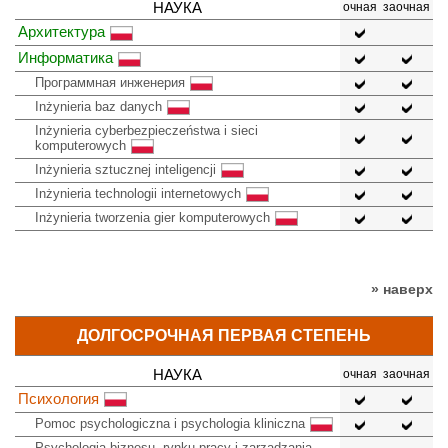
НАУКА
очная
заочная
Архитектура
Информатика
Программная инженерия
Inżynieria baz danych
Inżynieria cyberbezpieczeństwa i sieci
komputerowych
Inżynieria sztucznej inteligencji
Inżynieria technologii internetowych
Inżynieria tworzenia gier komputerowych
» наверх
ДОЛГОСРОЧНАЯ ПЕРВАЯ СТЕПЕНЬ
НАУКА
очная
заочная
Психология
Pomoc psychologiczna i psychologia kliniczna
Psychologia biznesu, rynku pracy i zarządzania