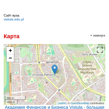
Сайт вуза:
vistula.edu.pl
Карта
» наверх
+
−
500 m
1000 ft
Leaflet
| ©
OpenStreetMap
contributors
Академия Финансов и Бизнеса Vistula - большая