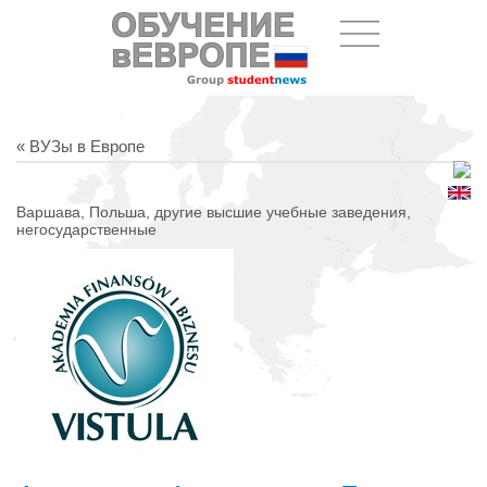
« ВУЗы в Европе
Варшава, Польша, другие высшие учебные заведения,
негосударственные