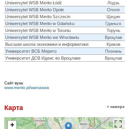
Uniwersytet WSB Merito Łódź
Лодзь
Uniwersytet WSB Merito Opole
Ополе
Uniwersytet WSB Merito Szczecin
Щецин
Uniwersytet WSB Merito w Gdańsku
Гданьск
Uniwersytet WSB Merito w Toruniu
Торунь
Uniwersytet WSB Merito we Wrocławiu
Вроцлав
Высшая школа экономики и информатики
Краков
Университет ВСБ Мерито
Познань
Университет ДСВ Идеис во Вроцлаве
Вроцлав
Сайт вуза:
www.merito.pl/warszawa
Карта
» наверх
+