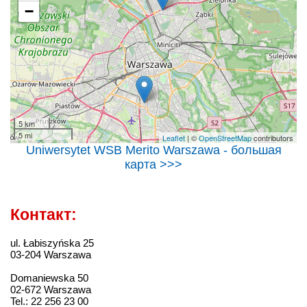
−
5 km
5 mi
Leaflet
| ©
OpenStreetMap
contributors
Uniwersytet WSB Merito Warszawa - большая
карта >>>
Контакт:
ul. Łabiszyńska 25
03-204 Warszawa
Domaniewska 50
02-672 Warszawa
Tel.: 22 256 23 00