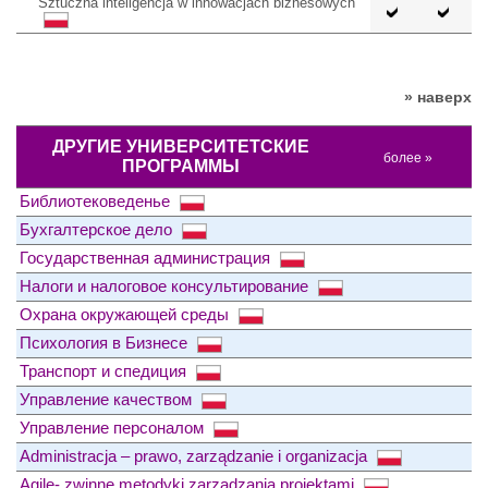
Sztuczna inteligencja w innowacjach biznesowych
» наверх
ДРУГИЕ УНИВЕРСИТЕТСКИЕ
более »
ПРОГРАММЫ
Библиотековеденье
Бухгалтерское дело
Государственная администрация
Налоги и налоговое консультирование
Охрана окружающей среды
Психология в Бизнесе
Транспорт и спедиция
Управление качеством
Управление персоналом
Administracja – prawo, zarządzanie i organizacja
Agile- zwinne metodyki zarządzania projektami