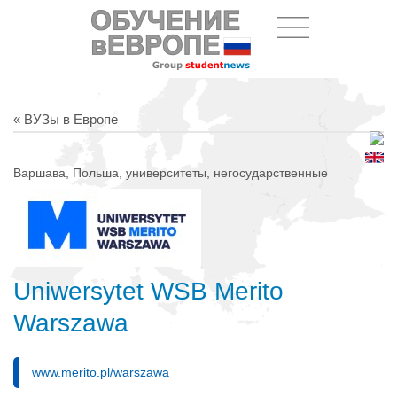
« ВУЗы в Европе
Варшава, Польша, университеты, негосударственные
Uniwersytet WSB Merito
Warszawa
www.merito.pl/warszawa