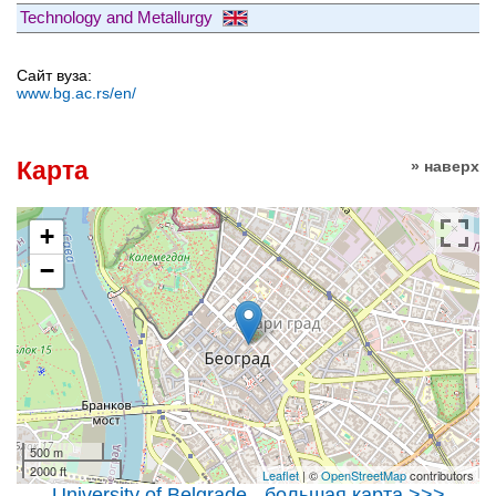
Technology and Metallurgy
Сайт вуза:
www.bg.ac.rs/en/
Карта
» наверх
+
−
500 m
2000 ft
Leaflet
| ©
OpenStreetMap
contributors
University of Belgrade - большая карта >>>