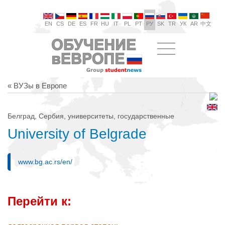
EN
CS
DE
ES
FR
HU
IT
PL
PT
РУ
SK
TR
УК
AR
中文
« ВУЗы в Европе
Белград, Сербия, университеты, государственные
University of Belgrade
www.bg.ac.rs/en/
Перейти к: