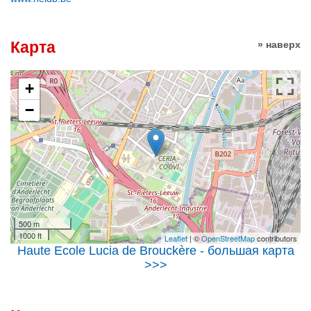
Карта
» наверх
+
−
500 m
1000 ft
Leaflet
| ©
OpenStreetMap
contributors
Haute Ecole Lucia de Brouckère - большая карта
>>>