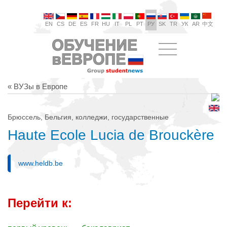
EN
CS
DE
ES
FR
HU
IT
PL
PT
РУ
SK
TR
УК
AR
中文
« ВУЗы в Европе
Брюссель, Бельгия, колледжи, государственные
Haute Ecole Lucia de Brouckère
www.heldb.be
Перейти к: