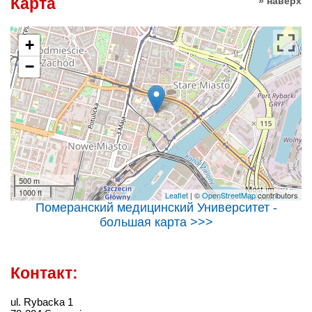
Карта
» наверх
+
−
500 m
1000 ft
Leaflet
| ©
OpenStreetMap
contributors
Померанский медицинский Университет -
большая карта >>>
Контакт:
ul. Rybacka 1