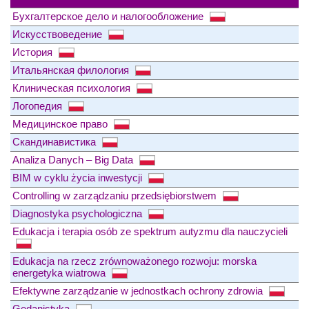
Бухгалтерское дело и налогообложение
Искусствоведение
История
Итальянская филология
Клиническая психология
Логопедия
Медицинское право
Скандинавистика
Analiza Danych – Big Data
BIM w cyklu życia inwestycji
Controlling w zarządzaniu przedsiębiorstwem
Diagnostyka psychologiczna
Edukacja i terapia osób ze spektrum autyzmu dla nauczycieli
Edukacja na rzecz zrównoważonego rozwoju: morska
energetyka wiatrowa
Efektywne zarządzanie w jednostkach ochrony zdrowia
Gedanistyka