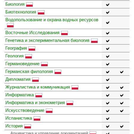
Биология
Биотехнология
Водопользование и охрана водных ресурсов
Восточные Исследования
Генетика и экспериментальная биология
География
Геология
Германоведение
Германская филология
Дипломатия
Журналистика и коммуникация
Информатика
Информатика и эконометрия
Искусствоведение
Испанистика
История
Архивистика и управление документацией