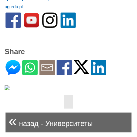
ug.edu.pl
Share
«
назад - Университеты