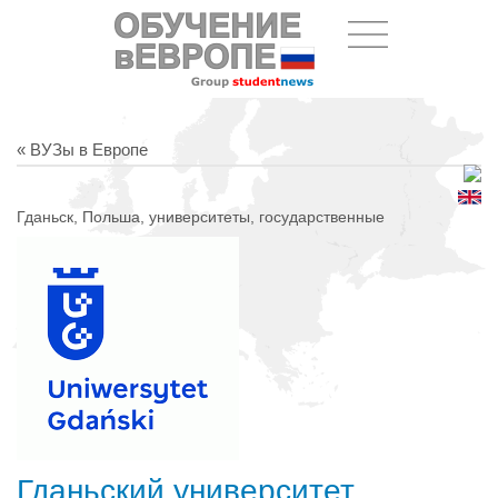
« ВУЗы в Европе
Гданьск, Польша, университеты, государственные
Гданьский университет