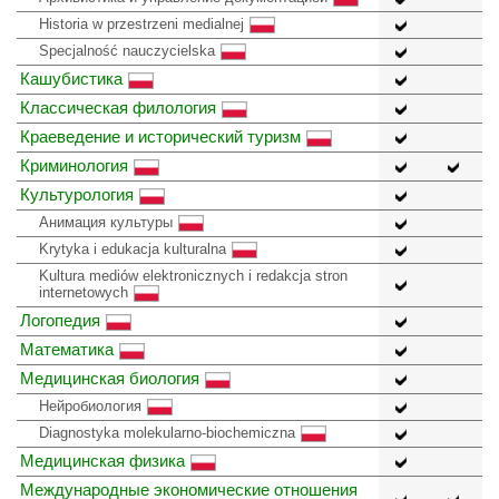
Historia w przestrzeni medialnej
Specjalność nauczycielska
Кашубистика
Классическая филология
Краеведение и исторический туризм
Криминология
Культурология
Анимация культуры
Krytyka i edukacja kulturalna
Kultura mediów elektronicznych i redakcja stron
internetowych
Логопедия
Математика
Медицинская биология
Нейробиология
Diagnostyka molekularno-biochemiczna
Медицинская физика
Международные экономические отношения