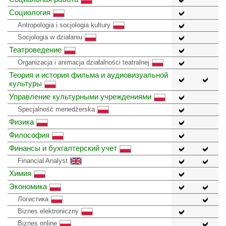
Социология
Antropologia i socjologia kultury
Socjologia w działaniu
Театроведение
Organizacja i animacja działalności teatralnej
Теория и история фильма и аудиовизуальной
культуры
Управление культурными учреждениями
Specjalność menedżerska
Физика
Философия
Финансы и бухгалтерский учет
Financial Analyst
Химия
Экономика
Логистика
Biznes elektroniczny
Biznes online