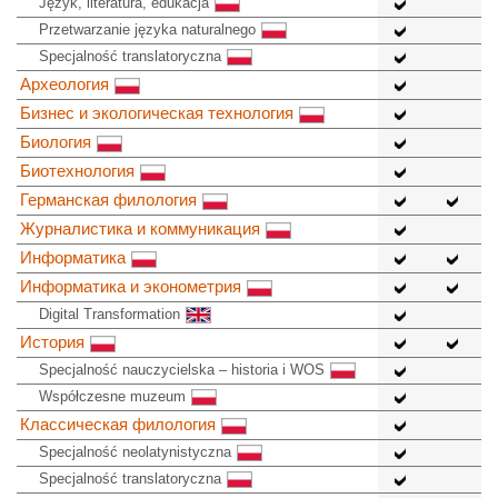
Język, literatura, edukacja
Przetwarzanie języka naturalnego
Specjalność translatoryczna
Археология
Бизнес и экологическая технология
Биология
Биотехнология
Германская филология
Журналистика и коммуникация
Информатика
Информатика и эконометрия
Digital Transformation
История
Specjalność nauczycielska – historia i WOS
Współczesne muzeum
Классическая филология
Specjalność neolatynistyczna
Specjalność translatoryczna