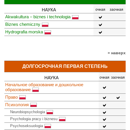
НАУКА
очная
заочная
Akwakultura – biznes i technologia
Biznes chemiczny
Hydrografia morska
» наверх
ДОЛГОСРОЧНАЯ ПЕРВАЯ СТЕПЕНЬ
НАУКА
очная
заочная
Начальное образование и дошкольное
образование
Право
Психология
Neurobiopsychologia
Psychologia pracy i biznesu
Psychoseksuologia