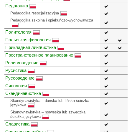
Педагогика
Pedagogika resocjalizacyjna
Pedagogika szkolna i opiekuńczo-wychowawcza
Политология
Польськая филология
Прикладная лингвистика
Пространственное планирование
Религиоведение
Русистика
Руссоведение
Синология
Скандинавистика
Skandynawistyka – duńska lub fińska ścieżka
językowa
Skandynawistyka – norweska lub szwedzka
ścieżka językowa
Славистика
Социальная работа