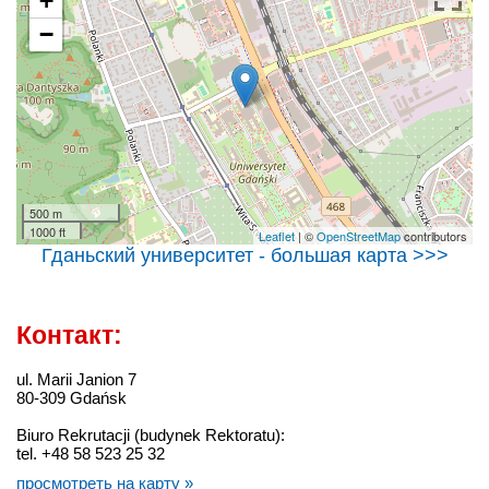
+
−
500 m
1000 ft
Leaflet
| ©
OpenStreetMap
contributors
Гданьский университет - большая карта >>>
Контакт:
ul. Marii Janion 7
80-309 Gdańsk
Biuro Rekrutacji (budynek Rektoratu):
tel. +48 58 523 25 32
просмотреть на карту »