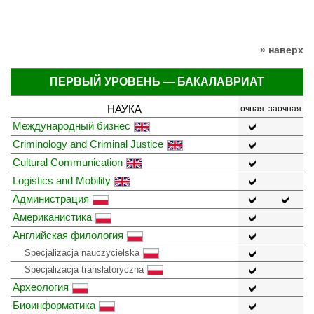
» наверх
ПЕРВЫЙ УРОВЕНЬ — БАКАЛАВРИАТ
НАУКА
очная
заочная
Международный бизнес
Criminology and Criminal Justice
Cultural Communication
Logistics and Mobility
Администрация
Американистика
Английская филология
Specjalizacja nauczycielska
Specjalizacja translatoryczna
Археология
Биоинформатика