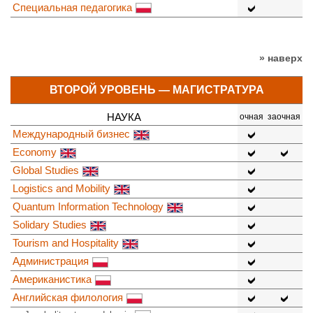
Специальная педагогика
» наверх
ВТОРОЙ УРОВЕНЬ — МАГИСТРАТУРА
НАУКА
очная
заочная
Международный бизнес
Economy
Global Studies
Logistics and Mobility
Quantum Information Technology
Solidary Studies
Tourism and Hospitality
Администрация
Американистика
Английская филология