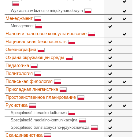
Wyzwania w biznesie międzynarodowym
Менеджмент
Management
Налоги и налоговое консультирование
Национальная безопасность
Океанография
Охрана окружающей среды
Педагогика
Политология
Польськая филология
Прикладная лингвистика
Пространственное планирование
Русистика
Specjalność literacko-kulturowa
Specjalność medialno-komunikacyjna
Specjalność translatoryczno-językoznawcza
Скандинавистика