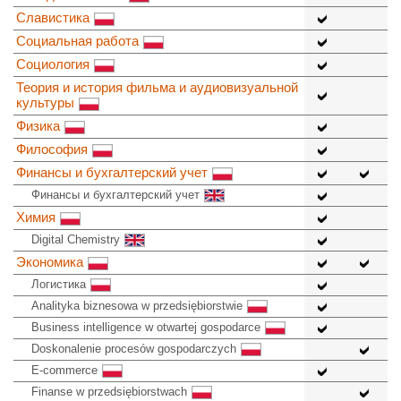
Славистика
Социальная работа
Социология
Теория и история фильма и аудиовизуальной
культуры
Физика
Философия
Финансы и бухгалтерский учет
Финансы и бухгалтерский учет
Химия
Digital Chemistry
Экономика
Логистика
Analityka biznesowa w przedsiębiorstwie
Business intelligence w otwartej gospodarce
Doskonalenie procesów gospodarczych
E-commerce
Finanse w przedsiębiorstwach