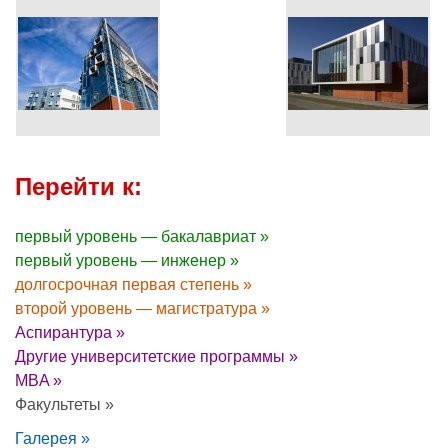
Перейти к:
первый уровень — бакалавриат »
первый уровень — инженер »
долгосрочная первая степень »
второй уровень — магистратура »
Аспирантура »
Другие университетские программы »
MBA »
Факультеты »
Галерея »