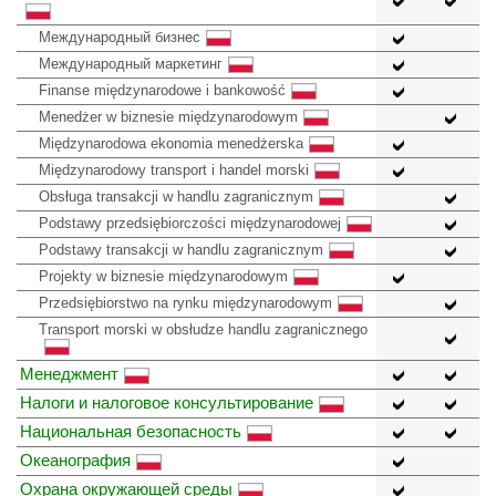
Международный бизнес
Международный маркетинг
Finanse międzynarodowe i bankowość
Menedżer w biznesie międzynarodowym
Międzynarodowa ekonomia menedżerska
Międzynarodowy transport i handel morski
Obsługa transakcji w handlu zagranicznym
Podstawy przedsiębiorczości międzynarodowej
Podstawy transakcji w handlu zagranicznym
Projekty w biznesie międzynarodowym
Przedsiębiorstwo na rynku międzynarodowym
Transport morski w obsłudze handlu zagranicznego
Менеджмент
Налоги и налоговое консультирование
Национальная безопасность
Океанография
Охрана окружающей среды