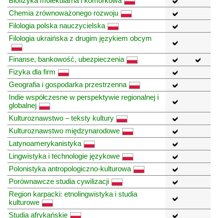
Biofizyka molekularna i komórkowa
Chemia zrównoważonego rozwoju
Filologia polska nauczycielska
Filologia ukraińska z drugim językiem obcym
Finanse, bankowość, ubezpieczenia
Fizyka dla firm
Geografia i gospodarka przestrzenna
Indie współczesne w perspektywie regionalnej i
globalnej
Kulturoznawstwo – teksty kultury
Kulturoznawstwo międzynarodowe
Latynoamerykanistyka
Lingwistyka i technologie językowe
Polonistyka antropologiczno-kulturowa
Porównawcze studia cywilizacji
Region karpacki: etnolingwistyka i studia
kulturowe
Studia afrykańskie