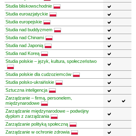
Studia bliskowschodnie
Studia euroazjatyckie
Studia europejskie
Studia nad buddyzmem
Studia nad Chinami
Studia nad Japonią
Studia nad Koreą
Studia polskie – język, kultura, społeczeństwo
Studia polskie dla cudzoziemców
Studia polsko-ukraińskie
Sztuczna inteligencja
Zarządzanie – firmą, personelem,
międzynarodowe
Zarządzanie międzynarodowe – podwójny
dyplom z zarządzania
Zarządzanie polityką społeczną
Zarządzanie w ochronie zdrowia