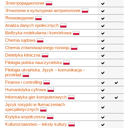
Электрорадиология
Этнология и культурная антропология
Японоведение
Analiza danych społecznych
Biofizyka molekularna i komórkowa
Chemia sądowa
Chemia zrównoważonego rozwoju
Dietetyka kliniczna
Filologia polska nauczycielska
Filologia ukraińska. Język – komunikacja –
przekład
Finanse i controlling
Humanistyka cyfrowa
Informatyka gier komputerowych
Język rosyjski w tłumaczeniach
specjalistycznych
Krytyka współczesna
Kulturoznawstwo – teksty kultury