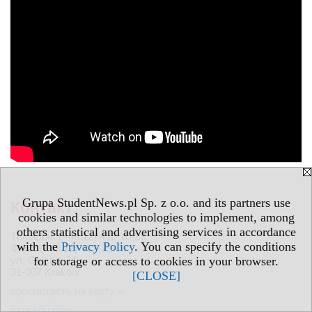
Grupa StudentNews.pl Sp. z o.o. and its partners use
Контакт:
cookies and similar technologies to implement, among
others statistical and advertising services in accordance
Телефон: (+48 12) 422-10-33
with the
Privacy Policy
. You can specify the conditions
Факс: (+48 12) 422-32-29
ул. Gołębia 24
for storage or access to cookies in your browser.
31-007 Kraków
[CLOSE]
просмотреть на карту »
ru.uj.edu.pl/ru