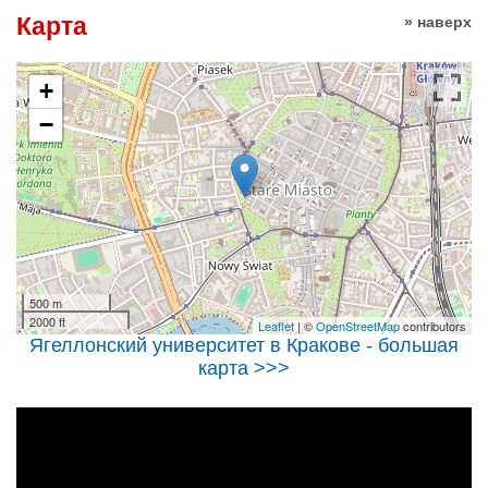
Карта
» наверх
+
−
500 m
2000 ft
Leaflet
| ©
OpenStreetMap
contributors
Ягеллонский университет в Кракове - большая
карта >>>