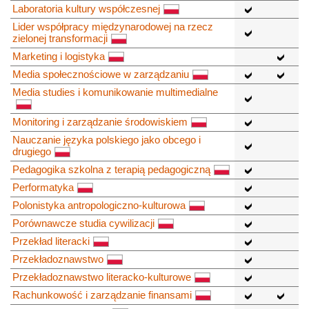
Laboratoria kultury współczesnej
Lider współpracy międzynarodowej na rzecz
zielonej transformacji
Marketing i logistyka
Media społecznościowe w zarządzaniu
Media studies i komunikowanie multimedialne
Monitoring i zarządzanie środowiskiem
Nauczanie języka polskiego jako obcego i
drugiego
Pedagogika szkolna z terapią pedagogiczną
Performatyka
Polonistyka antropologiczno-kulturowa
Porównawcze studia cywilizacji
Przekład literacki
Przekładoznawstwo
Przekładoznawstwo literacko-kulturowe
Rachunkowość i zarządzanie finansami