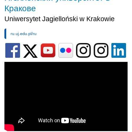
Кракове
Uniwersytet Jagielloński w Krakowie
ru.uj.edu.pl/ru