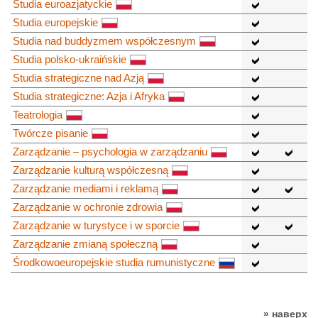
Studia euroazjatyckie
Studia europejskie
Studia nad buddyzmem współczesnym
Studia polsko-ukraińskie
Studia strategiczne nad Azją
Studia strategiczne: Azja i Afryka
Teatrologia
Twórcze pisanie
Zarządzanie – psychologia w zarządzaniu
Zarządzanie kulturą współczesną
Zarządzanie mediami i reklamą
Zarządzanie w ochronie zdrowia
Zarządzanie w turystyce i w sporcie
Zarządzanie zmianą społeczną
Środkowoeuropejskie studia rumunistyczne
» наверх