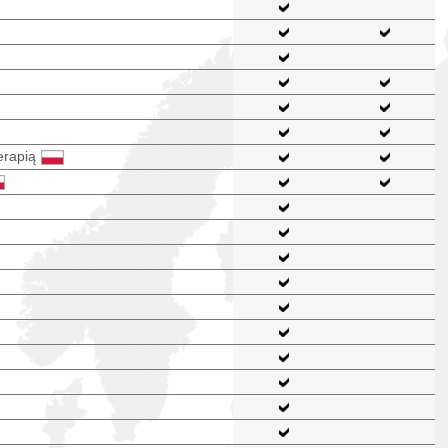
erapią