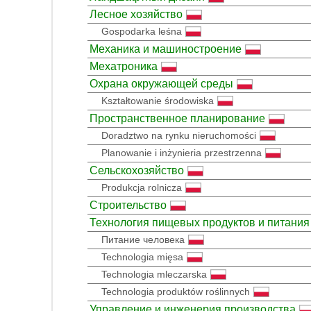
Лесное хозяйство
Gospodarka leśna
Механика и машиностроение
Мехатроника
Охрана окружающей среды
Kształtowanie środowiska
Пространственное планирование
Doradztwo na rynku nieruchomości
Planowanie i inżynieria przestrzenna
Сельскохозяйство
Produkcja rolnicza
Строительство
Технология пищевых продуктов и питания
Питание человека
Technologia mięsa
Technologia mleczarska
Technologia produktów roślinnych
Управление и инженерия производства