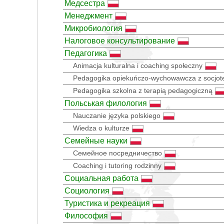
Медсестра
Менеджмент
Микробиология
Налоговое консультирование
Педагогика
Animacja kulturalna i coaching społeczny
Pedagogika opiekuńczo-wychowawcza z socjot
Pedagogika szkolna z terapią pedagogiczną
Польськая филология
Nauczanie języka polskiego
Wiedza o kulturze
Семейные науки
Семейное посредничество
Coaching i tutoring rodzinny
Социальная работа
Социология
Туристика и рекреация
Философия