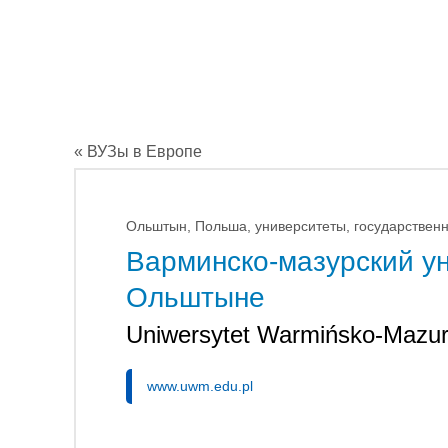
« ВУЗы в Европе
Ольштын, Польша, университеты, государствен
Варминско-мазурский yн
Ольштыне
Uniwersytet Warmińsko-Mazurs
www.uwm.edu.pl