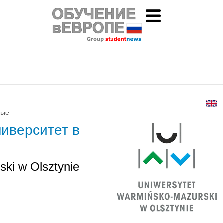
ные
иверситет в
ki w Olsztynie