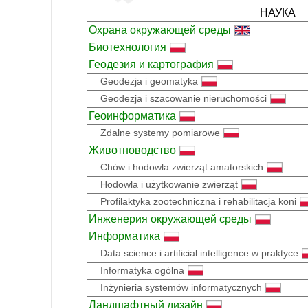
НАУКА
Охрана окружающей среды
Биотехнология
Геодезия и картография
Geodezja i geomatyka
Geodezja i szacowanie nieruchomości
Геоинформатика
Zdalne systemy pomiarowe
Животноводство
Chów i hodowla zwierząt amatorskich
Hodowla i użytkowanie zwierząt
Profilaktyka zootechniczna i rehabilitacja koni
Инженерия окружающей среды
Информатика
Data science i artificial intelligence w praktyce
Informatyka ogólna
Inżynieria systemów informatycznych
Ландшафтный дизайн