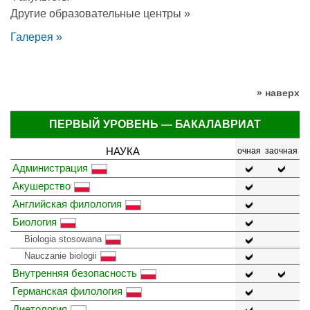
Другие образовательные центры »
Галерея »
» наверх
ПЕРВЫЙ УРОВЕНЬ — БАКАЛАВРИАТ
НАУКА
очная
заочная
Администрация
Акушерство
Английская филология
Биология
Biologia stosowana
Nauczanie biologii
Внутренняя безопасность
Германская филология
Диетология