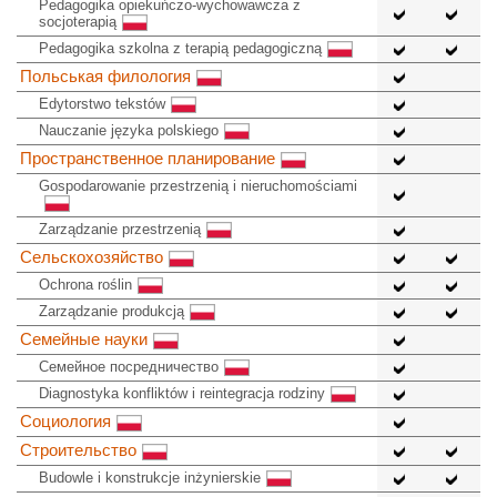
Pedagogika opiekuńczo-wychowawcza z
socjoterapią
Pedagogika szkolna z terapią pedagogiczną
Польськая филология
Edytorstwo tekstów
Nauczanie języka polskiego
Пространственное планирование
Gospodarowanie przestrzenią i nieruchomościami
Zarządzanie przestrzenią
Сельскохозяйство
Ochrona roślin
Zarządzanie produkcją
Семейные науки
Семейное посредничество
Diagnostyka konfliktów i reintegracja rodziny
Социология
Строительство
Budowle i konstrukcje inżynierskie