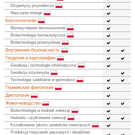
Ekspertyzy przyrodnicze
Nauczanie biologii
Биотехнология
Молекулярная биотехнология
Biotechnologia farmaceutyczna
Biotechnologia przemysłowa
Внутренняя безопасность
Геодезия и картография
Geodezja i technologie informatyczne
Geodezja inżynieryjna
Technologie satelitarne w geomatyce
Германская филология
Диетология
Животноводство
Biotechnologia w hodowli zwierząt
Hodowla i użytkowanie zwierząt
Kształtowanie jakości produktów zwierzęcych
Produkcja mieszanek paszowych i doradztwo