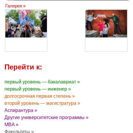
Галерея »
Перейти к:
первый уровень — бакалавриат »
первый уровень — инженер »
долгосрочная первая степень »
второй уровень — магистратура »
Аспирантура »
Другие университетские программы »
MBA »
Факультеты »