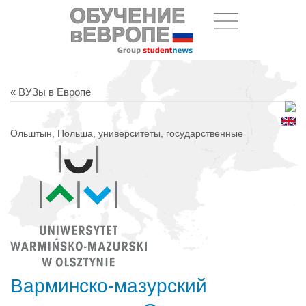
« ВУЗы в Европе
Ольштын, Польша, университеты, государственные
Варминско-мазурский