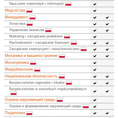
Nauczanie matematyki i informatyki
Медсестра
Менеджмент
Логистика
Управление бизнесом
Marketing i zarządzanie produktem
Rachunkowość i zarządzanie finansami
Zarządzanie inwestycjami i nieruchomościami
Механика и машиностроение
Мехатроника
Микробиология
Национальная безопасность
Bezpieczeństwo regionalne i lokalne
Bezpieczeństwo w stosunkach międzynarodowych
Охрана окружающей среды
Охрана и формирование окружающей среды
Педагогика