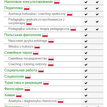
Налоговое консультирование
Педагогика
Animacja kulturalna i coaching społeczny
Pedagogika opiekuńczo-wychowawcza z
socjoterapią
Pedagogika szkolna z terapią pedagogiczną
Польськая филология
Nauczanie języka polskiego
Wiedza o kulturze
Семейные науки
Семейное посредничество
Coaching i tutoring rodzinny
Социальная работа
Социология
Туристика и рекреация
Философия
Химия
Analityka i diagnostyka chemiczna
Экономика