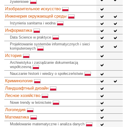
żywieniowe
Изобразительное искусство
Инженерия окружающей среды
Inżynieria sanitarna i wodna
Информатика
Data Science w praktyce
Projektowanie systemów informatycznych i sieci
komputerowych
История
Archiwistyka i zarządzanie dokumentacją
współczesną
Nauczanie historii i wiedzy o społeczeństwie
Криминология
Ландшафтный дизайн
Лесное хозяйство
Nowe trendy w leśnictwie
Логопедия
Математика
Modelowanie matematyczne i analiza danych