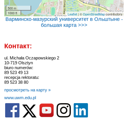
500 m
1000 ft
Leaflet
| ©
OpenStreetMap
contributors
Варминско-мазурский yниверситет в Ольштыне -
большая карта >>>
Контакт:
ul. Michała Oczapowskiego 2
10-719 Olsztyn
biuro numerów:
89 523 49 13
recepcja rektoratu:
89 523 38 80
просмотреть на карту »
www.uwm.edu.pl