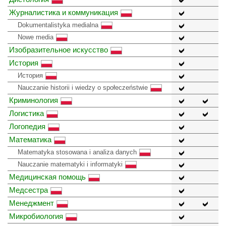
Журналистика и коммуникация
Dokumentalistyka medialna
Nowe media
Изобразительное искусство
История
История
Nauczanie historii i wiedzy o społeczeństwie
Криминология
Логистика
Логопедия
Математика
Matematyka stosowana i analiza danych
Nauczanie matematyki i informatyki
Медицинская помощь
Медсестра
Менеджмент
Микробиология