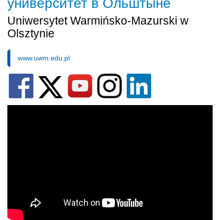
yниверситет в Ольштыне
Uniwersytet Warmińsko-Mazurski w
Olsztynie
www.uwm.edu.pl