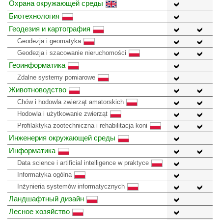
Охрана окружающей среды
Биотехнология
Геодезия и картография
Geodezja i geomatyka
Geodezja i szacowanie nieruchomości
Геоинформатика
Zdalne systemy pomiarowe
Животноводство
Chów i hodowla zwierząt amatorskich
Hodowla i użytkowanie zwierząt
Profilaktyka zootechniczna i rehabilitacja koni
Инженерия окружающей среды
Информатика
Data science i artificial intelligence w praktyce
Informatyka ogólna
Inżynieria systemów informatycznych
Ландшафтный дизайн
Лесное хозяйство