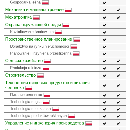
Gospodarka leśna
Механика и машиностроение
Мехатроника
Охрана окружающей среды
Kształtowanie środowiska
Пространственное планирование
Doradztwo na rynku nieruchomości
Planowanie i inżynieria przestrzenna
Сельскохозяйство
Produkcja rolnicza
Строительство
Технология пищевых продуктов и питания
человека
Питание человека
Technologia mięsa
Technologia mleczarska
Technologia produktów roślinnych
Управление и инженерия производства