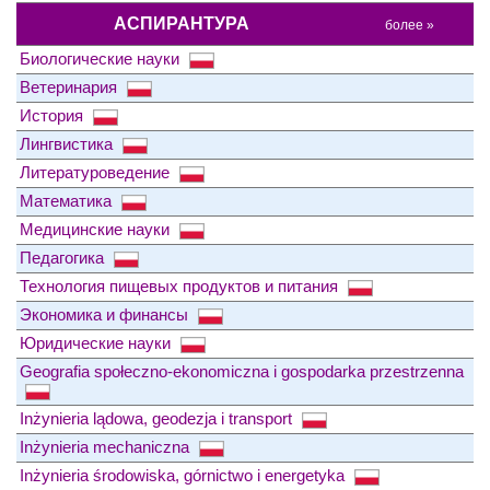
АСПИРАНТУРА
более »
Биологические науки
Ветеринария
История
Лингвистика
Литературоведение
Математика
Медицинские науки
Педагогика
Технология пищевых продуктов и питания
Экономика и финансы
Юридические науки
Geografia społeczno-ekonomiczna i gospodarka przestrzenna
Inżynieria lądowa, geodezja i transport
Inżynieria mechaniczna
Inżynieria środowiska, górnictwo i energetyka