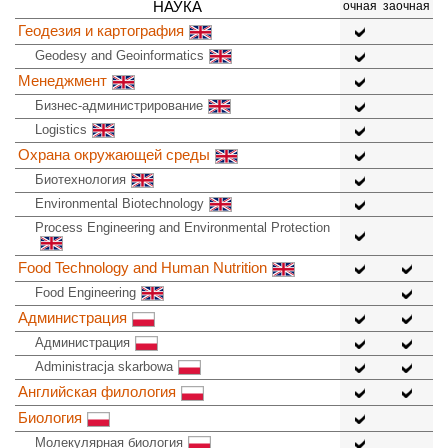
НАУКА
очная
заочная
Геодезия и картография
Geodesy and Geoinformatics
Менеджмент
Бизнес-администрирование
Logistics
Охрана окружающей среды
Биотехнология
Environmental Biotechnology
Process Engineering and Environmental Protection
Food Technology and Human Nutrition
Food Engineering
Администрация
Администрация
Administracja skarbowa
Английская филология
Биология
Молекулярная биология