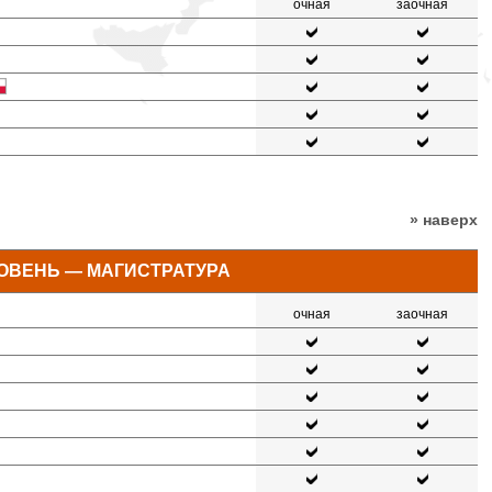
очная
заочная
» наверх
ОВЕНЬ — МАГИСТРАТУРА
очная
заочная