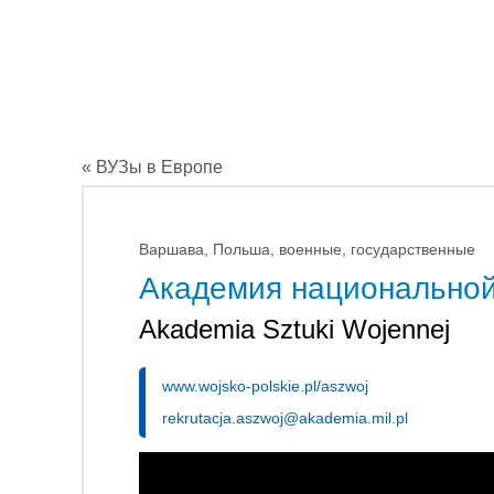
« ВУЗы в Европе
Варшава, Польша, военные, государственные
Академия национально
Akademia Sztuki Wojennej
www.wojsko-polskie.pl/aszwoj
rekrutacja.aszwoj@akademia.mil.pl