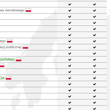
stwa narodowego
nego
cji publicznej
czeństwo
cja