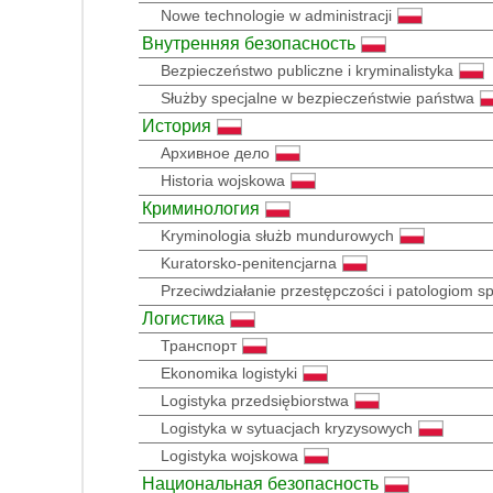
Nowe technologie w administracji
Внутренняя безопасность
Bezpieczeństwo publiczne i kryminalistyka
Służby specjalne w bezpieczeństwie państwa
История
Архивное дело
Historia wojskowa
Криминология
Kryminologia służb mundurowych
Kuratorsko-penitencjarna
Przeciwdziałanie przestępczości i patologiom 
Логистика
Транспорт
Ekonomika logistyki
Logistyka przedsiębiorstwa
Logistyka w sytuacjach kryzysowych
Logistyka wojskowa
Национальная безопасность