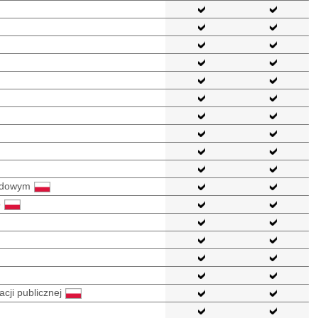
odowym
o
cji publicznej