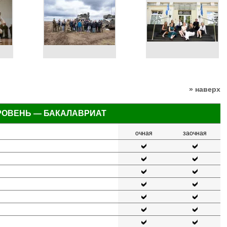
» наверх
РОВЕНЬ — БАКАЛАВРИАТ
очная
заочная