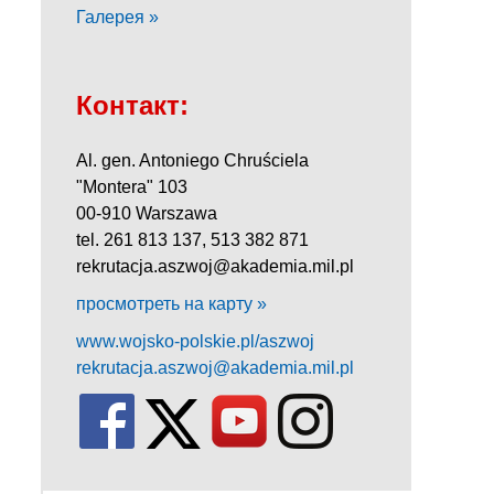
Галерея »
Контакт:
Al. gen. Antoniego Chruściela
"Montera" 103
00-910 Warszawa
tel. 261 813 137, 513 382 871
rekrutacja.aszwoj@akademia.mil.pl
просмотреть на карту »
www.wojsko-polskie.pl/aszwoj
rekrutacja.aszwoj@akademia.mil.pl