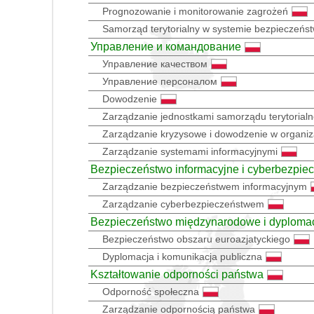
Prognozowanie i monitorowanie zagrożeń
Samorząd terytorialny w systemie bezpieczeń
Управление и командование
Управление качеством
Управление персоналом
Dowodzenie
Zarządzanie jednostkami samorządu terytorial
Zarządzanie kryzysowe i dowodzenie w organiza
Zarządzanie systemami informacyjnymi
Bezpieczeństwo informacyjne i cyberbezpie
Zarządzanie bezpieczeństwem informacyjnym
Zarządzanie cyberbezpieczeństwem
Bezpieczeństwo międzynarodowe i dyploma
Bezpieczeństwo obszaru euroazjatyckiego
Dyplomacja i komunikacja publiczna
Kształtowanie odporności państwa
Odporność społeczna
Zarządzanie odpornością państwa