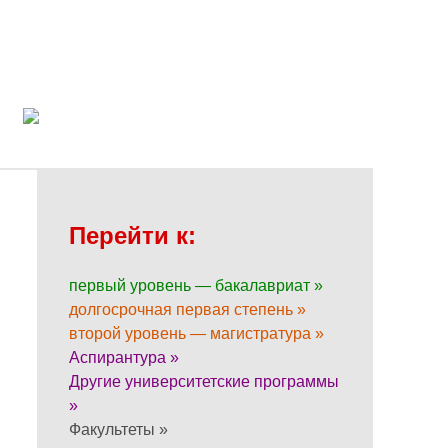
Перейти к:
первый уровень — бакалавриат »
долгосрочная первая степень »
второй уровень — магистратура »
Аспирантура »
Другие университетские программы
»
Факультеты »