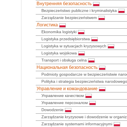
Внутренняя безопасность
Bezpieczeństwo publiczne i kryminalistyka
Zarządzanie bezpieczeństwem
Логистика
Ekonomika logistyki
Logistyka przedsiębiorstwa
Logistyka w sytuacjach kryzysowych
Logistyka wojskowa
Transport i obsługa celna
Национальная безопасность
Podmioty gospodarcze w bezpieczeństwie nar
Polityka i strategia bezpieczeństwa narodoweg
Управление и командование
Управление качеством
Управление персоналом
Dowodzenie
Zarządzanie kryzysowe i dowodzenie w organiza
Zarządzanie systemami informacyjnymi