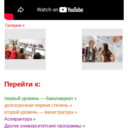
Галерея »
Перейти к:
первый уровень — бакалавриат »
долгосрочная первая степень »
второй уровень — магистратура »
Аспирантура »
Другие университетские программы »