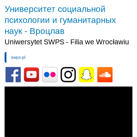
Университет социальной
психологии и гуманитарных
наук - Вроцлав
Uniwersytet SWPS - Filia we Wrocławiu
swps.pl