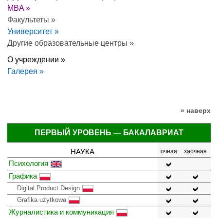
MBA »
Факультеты »
Университет »
Другие образовательные центры »
О учреждении »
Галерея »
» наверх
ПЕРВЫЙ УРОВЕНЬ — БАКАЛАВРИАТ
НАУКА
очная
заочная
Психология
Графика
Digital Product Design
Grafika użytkowa
Журналистика и коммуникация