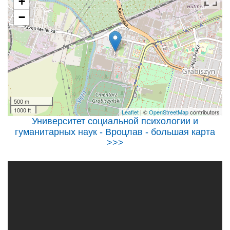
+
−
500 m
1000 ft
Leaflet
| ©
OpenStreetMap
contributors
Университет социальной психологии и
гуманитарных наук - Вроцлав - большая карта
>>>