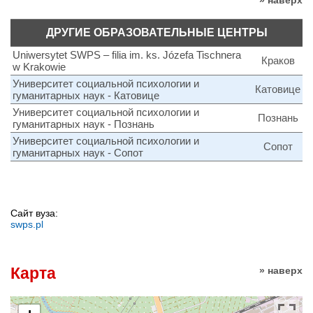
» наверх
ДРУГИЕ ОБРАЗОВАТЕЛЬНЫЕ ЦЕНТРЫ
Uniwersytet SWPS – filia im. ks. Józefa Tischnera
Краков
w Krakowie
Университет социальной психологии и
Катовице
гуманитарных наук - Катовице
Университет социальной психологии и
Познань
гуманитарных наук - Познань
Университет социальной психологии и
Сопот
гуманитарных наук - Сопот
Сайт вуза:
swps.pl
Карта
» наверх