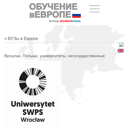
« ВУЗы в Европе
Вроцлав, Польша, университеты, негосударственные