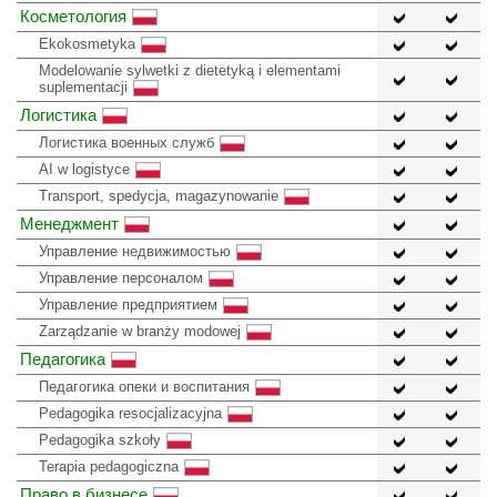
Косметология
Ekokosmetyka
Modelowanie sylwetki z dietetyką i elementami
suplementacji
Логистика
Логистика военных служб
AI w logistyce
Transport, spedycja, magazynowanie
Менеджмент
Управление недвижимостью
Управление персоналом
Управление предприятием
Zarządzanie w branży modowej
Педагогика
Педагогика опеки и воспитания
Pedagogika resocjalizacyjna
Pedagogika szkoły
Terapia pedagogiczna
Право в бизнесе