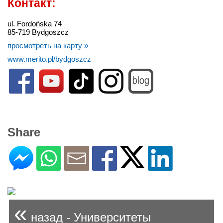
Контакт:
ul. Fordońska 74
85-719 Bydgoszcz
просмотреть на карту »
www.merito.pl/bydgoszcz
Share
«
назад - Университеты