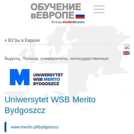
« ВУЗы в Европе
Быдгощ, Польша, университеты, негосударственные
Uniwersytet WSB Merito
Bydgoszcz
www.merito.pl/bydgoszcz