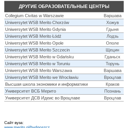
ДРУГИЕ ОБРАЗОВАТЕЛЬНЫЕ ЦЕНТРЫ
Collegium Civitas w Warszawie
Варшава
Uniwersytet WSB Merito Chorzów
Хожув
Uniwersytet WSB Merito Gdynia
Гдыня
Uniwersytet WSB Merito Łódź
Лодзь
Uniwersytet WSB Merito Opole
Ополе
Uniwersytet WSB Merito Szczecin
Щецин
Uniwersytet WSB Merito w Gdańsku
Гданьск
Uniwersytet WSB Merito w Toruniu
Торунь
Uniwersytet WSB Merito Warszawa
Варшава
Uniwersytet WSB Merito we Wrocławiu
Вроцлав
Высшая школа экономики и информатики
Краков
Университет ВСБ Мерито
Познань
Университет ДСВ Идеис во Вроцлаве
Вроцлав
Сайт вуза:
www.merito.pl/bydgoszcz