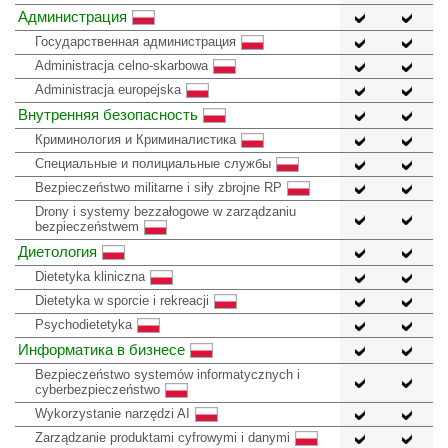
Администрация
Государственная администрация
Administracja celno-skarbowa
Administracja europejska
Внутренняя безопасность
Криминология и Криминалистика
Специальные и полициальные службы
Bezpieczeństwo militarne i siły zbrojne RP
Drony i systemy bezzałogowe w zarządzaniu
bezpieczeństwem
Диетология
Dietetyka kliniczna
Dietetyka w sporcie i rekreacji
Psychodietetyka
Информатика в бизнесе
Bezpieczeństwo systemów informatycznych i
cyberbezpieczeństwo
Wykorzystanie narzędzi AI
Zarządzanie produktami cyfrowymi i danymi