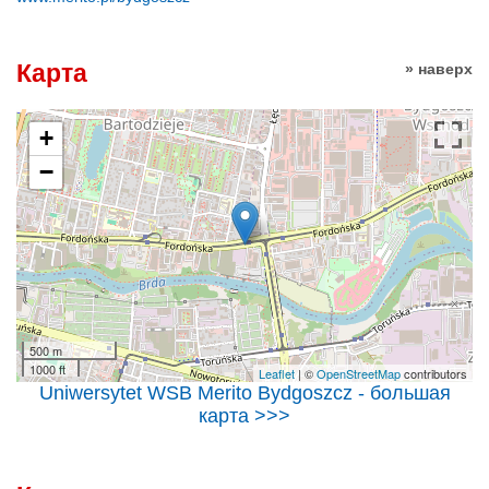
Карта
» наверх
+
−
500 m
1000 ft
Leaflet
| ©
OpenStreetMap
contributors
Uniwersytet WSB Merito Bydgoszcz - большая
карта >>>