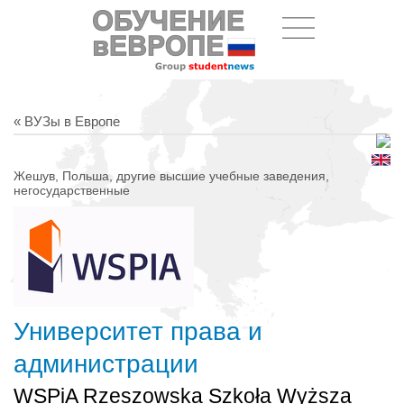
« ВУЗы в Европе
Жешув, Польша, другие высшие учебные заведения,
негосударственные
Университет права и
администрации
WSPiA Rzeszowska Szkoła Wyższa