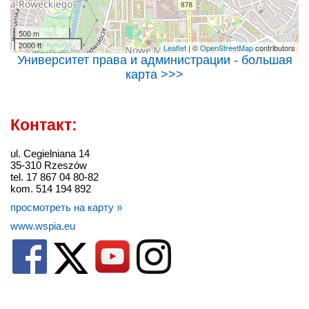
500 m
2000 ft
Leaflet
| ©
OpenStreetMap
contributors
Университет права и администрации - большая
карта >>>
Контакт:
ul. Cegielniana 14
35-310 Rzeszów
tel. 17 867 04 80-82
kom. 514 194 892
просмотреть на карту »
www.wspia.eu