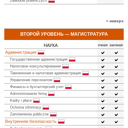
zawodów prawniczych
» наверх
ВТОРОЙ УРОВЕНЬ — МАГИСТРАТУРА
НАУКА
очная
заочная
Администрация
Государственная администрация
Налоговое консультирование
Таможенная и налоговая администрация
Управление персоналом
Финансы и бухгалтерский учет
Administrowanie firmą
Kadry i płace
Ochrona informacji
Zamównienia publiczne
Внутренняя безопасность