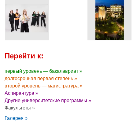
Перейти к:
первый уровень — бакалавриат »
долгосрочная первая степень »
второй уровень — магистратура »
Аспирантура »
Другие университетские программы »
Факультеты »
Галерея »