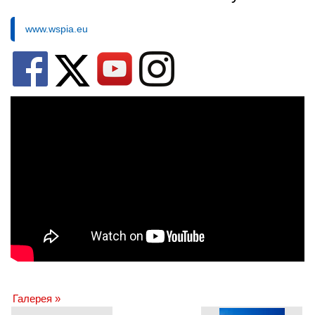
www.wspia.eu
Галерея »