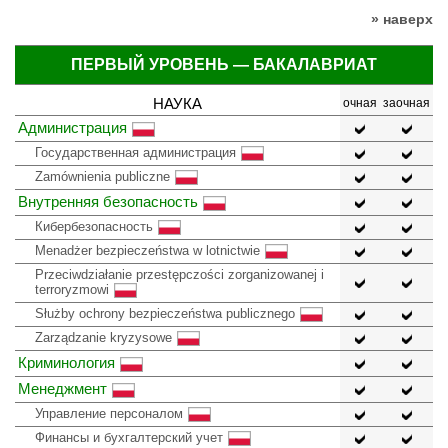
» наверх
ПЕРВЫЙ УРОВЕНЬ — БАКАЛАВРИАТ
НАУКА
очная
заочная
Администрация
Государственная администрация
Zamównienia publiczne
Внутренняя безопасность
Кибербезопасность
Menadżer bezpieczeństwa w lotnictwie
Przeciwdziałanie przestępczości zorganizowanej i
terroryzmowi
Służby ochrony bezpieczeństwa publicznego
Zarządzanie kryzysowe
Криминология
Менеджмент
Управление персоналом
Финансы и бухгалтерский учет