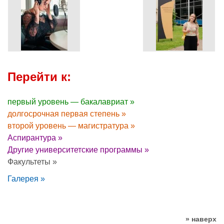
Перейти к:
первый уровень — бакалавриат »
долгосрочная первая степень »
второй уровень — магистратура »
Аспирантура »
Другие университетские программы »
Факультеты »
Галерея »
» наверх