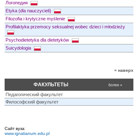
Логопедия
Etyka (dla nauczycieli)
Filozofia i krytyczne myślenie
Profilaktyka przemocy seksualnej wobec dzieci i młodzieży
Psychodietetyka dla dietetyków
Suicydologia
» наверх
ФАКУЛЬТЕТЫ
более »
Педагогический факультет
Философский факультет
Сайт вуза:
www.ignatianum.edu.pl