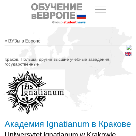
« ВУЗы в Европе
Краков, Польша, другие высшие учебные заведения,
государственные
Академия Ignatianum в Кракове
Uniwersytet Ignatianum w Krakowie