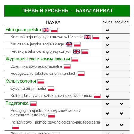
ПЕРВЫЙ УРОВЕНЬ — БАКАЛАВРИАТ
НАУКА
очная
заочная
Filologia angielska
Komunikacja międzykulturowa w biznesie
Nauczanie języka angielskiego
Redakcja tekstów anglojęzycznych
Журналистика и коммуникация
Dziennikarstwo audiowizualne
Redagowanie tekstów dziennikarskich
Культурология
Cyberkultura i media
Kultura kreatywna: sztuka, dziedzictwo i media
Педагогика
Pedagogika opiekuńczo-wychowawcza z
elementami tutoringu
Poradnictwo i pomoc psychologiczno-pedagogiczna
Resocjalizacja kreująca