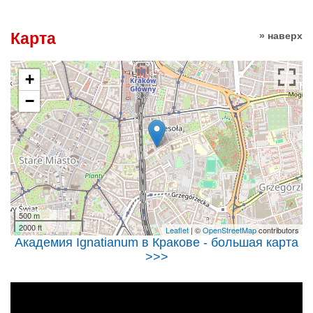
Карта
» наверх
+
−
500 m
2000 ft
Leaflet
| ©
OpenStreetMap
contributors
Академия Ignatianum в Кракове - большая карта
>>>