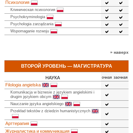
Психология
Клиническая психология
Psychokryminologia
Psychologia zarządzania
Wspomaganie rozwoju
» наверх
ВТОРОЙ УРОВЕНЬ — МАГИСТРАТУРА
НАУКА
очная
заочная
Filologia angielska
Komunikacja w biznesie z językiem angielskimi i
drugim językiem obcym
Nauczanie języka angielskiego
Przekład tekstów z dziedzin humanistycznych
Арттерапия
Журналистика и коммуникация