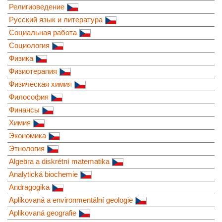
Религиоведение
Русский язык и литература
Социальная работа
Социология
Физика
Физиотерапия
Физическая химия
Философия
Финансы
Химия
Экономика
Этнология
Algebra a diskrétní matematika
Analytická biochemie
Andragogika
Aplikovaná a environmentální geologie
Aplikovaná geografie