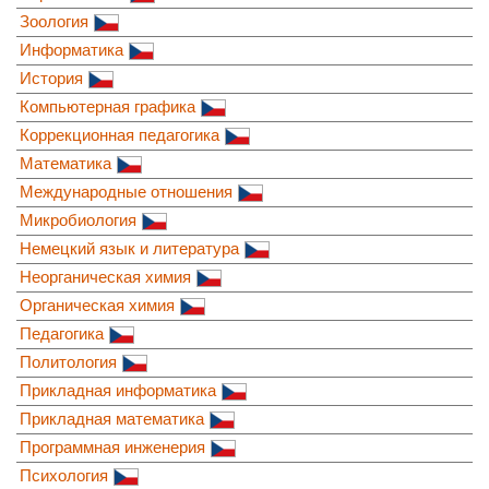
Зоология
Информатика
История
Компьютерная графика
Коррекционная педагогика
Математика
Международные отношения
Микробиология
Немецкий язык и литература
Неорганическая химия
Органическая химия
Педагогика
Политология
Прикладная информатика
Прикладная математика
Программная инженерия
Психология