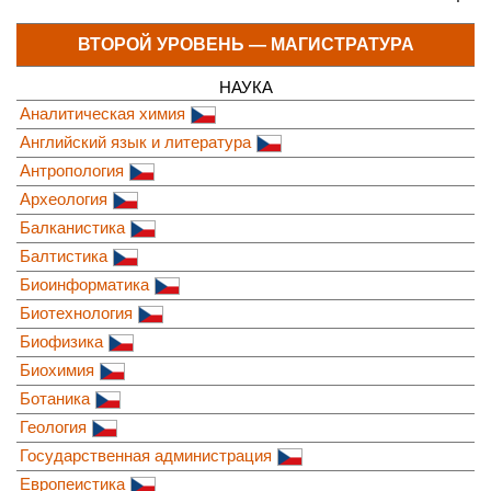
ВТОРОЙ УРОВЕНЬ — МАГИСТРАТУРА
НАУКА
Аналитическая химия
Английский язык и литература
Антропология
Археология
Балканистика
Балтистика
Биоинформатика
Биотехнология
Биофизика
Биохимия
Ботаника
Геология
Государственная администрация
Европеистика