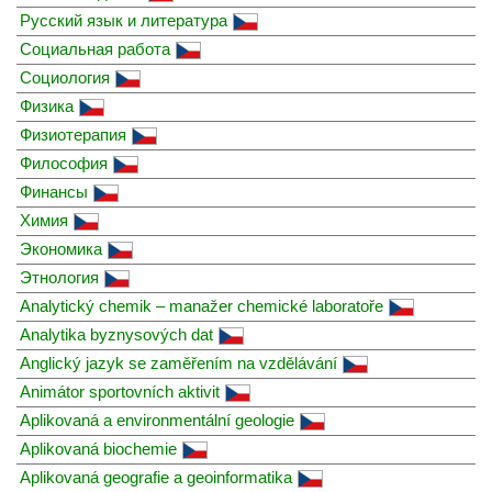
Русский язык и литература
Социальная работа
Социология
Физика
Физиотерапия
Философия
Финансы
Химия
Экономика
Этнология
Analytický chemik – manažer chemické laboratoře
Analytika byznysových dat
Anglický jazyk se zaměřením na vzdělávání
Animátor sportovních aktivit
Aplikovaná a environmentální geologie
Aplikovaná biochemie
Aplikovaná geografie a geoinformatika