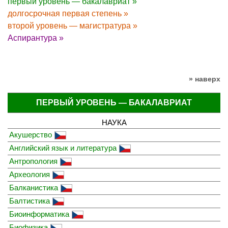
первый уровень — бакалавриат »
долгосрочная первая степень »
второй уровень — магистратура »
Аспирантура »
» наверх
ПЕРВЫЙ УРОВЕНЬ — БАКАЛАВРИАТ
НАУКА
Акушерство
Английский язык и литература
Антропология
Археология
Балканистика
Балтистика
Биоинформатика
Биофизика