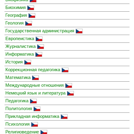
Биохимия
География
Геология
Государственная администрация
Европеистика
Журналистика
Информатика
История
Коррекционная педагогика
Математика
Международные отношения
Немецкий язык и литература
Педагогика
Политология
Прикладная информатика
Психология
Религиоведение