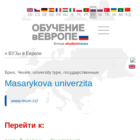
EN
CS
DE
ES
FR
HU
IT
PL
PT
РУ
SK
TR
УК
AR
中文
« ВУЗы в Европе
Брно, Чехия, university type, государственные
Masarykova univerzita
www.muni.cz/
Перейти к: