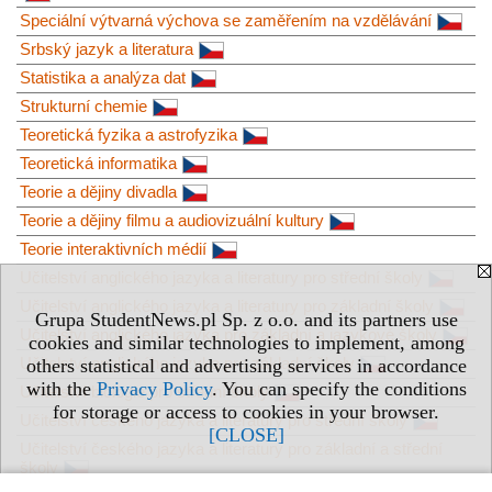
Speciální výtvarná výchova se zaměřením na vzdělávání
Srbský jazyk a literatura
Statistika a analýza dat
Strukturní chemie
Teoretická fyzika a astrofyzika
Teoretická informatika
Teorie a dějiny divadla
Teorie a dějiny filmu a audiovizuální kultury
Teorie interaktivních médií
Učitelství anglického jazyka a literatury pro střední školy
Učitelství anglického jazyka a literatury pro základní školy
Grupa StudentNews.pl Sp. z o.o. and its partners use
Učitelství anglického jazyka pro základní a jazykové školy
cookies and similar technologies to implement, among
Učitelství anglického jazyka pro základní školy
others statistical and advertising services in accordance
with the
Privacy Policy
. You can specify the conditions
Učitelství biologie pro střední školy
for storage or access to cookies in your browser.
Učitelství českého jazyka a literatury pro střední školy
[CLOSE]
Učitelství českého jazyka a literatury pro základní a střední
školy