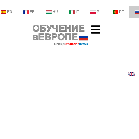
ES
FR
HU
IT
PL
PT