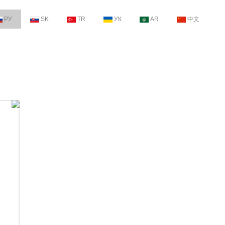
РУ
SK
TR
УК
AR
中文