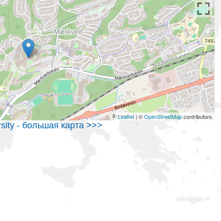
Leaflet
| ©
OpenStreetMap
contributors
rsity - большая карта >>>