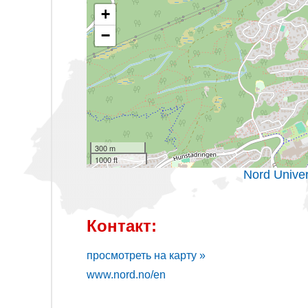
+
−
300 m
1000 ft
Nord Unive
Контакт:
просмотреть на карту »
www.nord.no/en