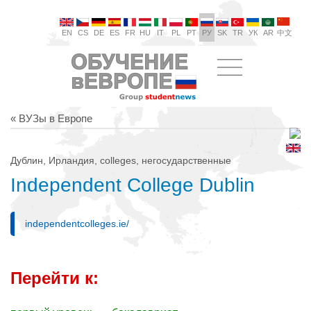
EN
CS
DE
ES
FR
HU
IT
PL
PT
РУ
SK
TR
УК
AR
中文
« ВУЗы в Европе
Дублин, Ирландия, colleges, негосударственные
Independent College Dublin
independentcolleges.ie/
Перейти к: