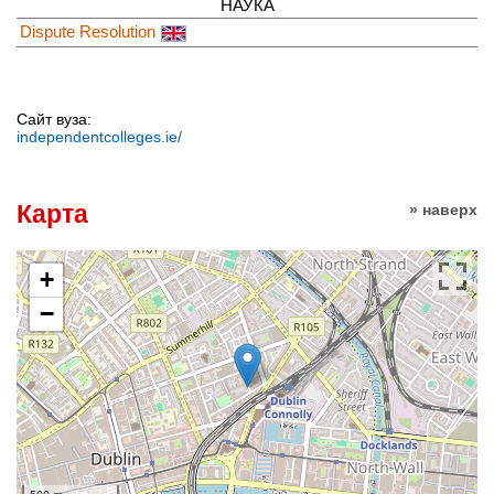
НАУКА
Dispute Resolution
Сайт вуза:
independentcolleges.ie/
Карта
» наверх
+
−
500 m