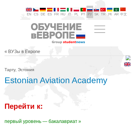
EN
CS
DE
ES
FR
HU
IT
PL
PT
РУ
SK
TR
УК
AR
中文
« ВУЗы в Европе
Тарту, Эстония
Estonian Aviation Academy
Перейти к:
первый уровень — бакалавриат »