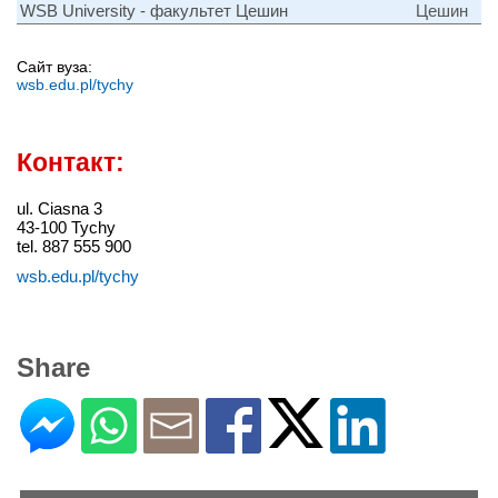
WSB University - факультет Цешин
Цешин
Сайт вуза:
wsb.edu.pl/tychy
Контакт:
ul. Ciasna 3
43-100 Tychy
tel. 887 555 900
wsb.edu.pl/tychy
Share