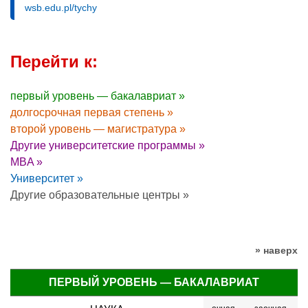
wsb.edu.pl/tychy
Перейти к:
первый уровень — бакалавриат »
долгосрочная первая степень »
второй уровень — магистратура »
Другие университетские программы »
MBA »
Университет »
Другие образовательные центры »
» наверх
ПЕРВЫЙ УРОВЕНЬ — БАКАЛАВРИАТ