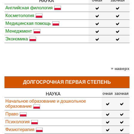
НАУКА
очная
заочная
Английская филология
Косметология
Медицинская помощь
Менеджмент
Экономика
» наверх
ДОЛГОСРОЧНАЯ ПЕРВАЯ СТЕПЕНЬ
НАУКА
очная
заочная
Начальное образование и дошкольное
образование
Право
Психология
Физиотерапия