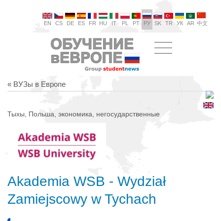
EN
CS
DE
ES
FR
HU
IT
PL
PT
РУ
SK
TR
УК
AR
中文
« ВУЗы в Европе
Тыхы, Польша, экономика, негосударственные
Akademia WSB - Wydział
Zamiejscowy w Tychach