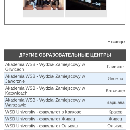
» наверх
ДРУГИЕ ОБРАЗОВАТЕЛЬНЫЕ ЦЕНТРЫ
Akademia WSB - Wydział Zamiejscowy w
Гливице
Gliwicach
Akademia WSB - Wydział Zamiejscowy w
Явожно
Jaworznie
Akademia WSB - Wydział Zamiejscowy w
Катовице
Katowicach
Akademia WSB - Wydział Zamiejscowy w
Варшава
Warszawie
WSB University - факультет в Кракове
Краков
WSB University - факультет Живец
Живец
WSB University - факультет Олькуш
Олькуш