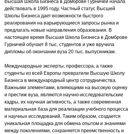
Высшая Школа Бизнеса в Домброве Гурничей начала
действовать в 1995 году. Частный статус Высшей
Школы Бизнеса дает возможности быстрого
реагирования на варьирующиеся запросы рынка и
предлагать новые направления образования. В
настоящее время Высшая Школа Бизнеса в Домброве
Гурничей обучает 8 тыс. студентов и уже вручила
дипломы об окончании вуза 20 тыс. выпускникам.
Международные эксперты, профессора, а также
студенты из всей Европы превратили Высшую Школу
Бизнеса в международный центр сотрудничества.
Важными элементами, влияющими на высокую оценку
и престиж вуза, являются научно-исследовательские
кадры, их научная активность, а также современная
материальная база для реализации учебного процесса
и научных исследований. Таким образом, создается
уникальная площадка для обмена опытом и знаниями
между поколениями, сохраняется преемственность и