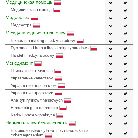
Медицинская помощь
Медицинская помощь
Медсестра
Медсестра
Международные отношения
Biznes i marketing międzynarodowy
Dyplomacja i komunikacja międzynarodowa
Handel międzynarodowy
Менеджмент
Психология в Бизнесе
Управление качеством
Управление персоналом
Управление проектами
Analityk rynków finansowych
E-marketing i e-commerce
Kadry i płace w praktyce
Национальная безопасность
Bezpieczeństwo cyfrowe i przeciwdziałanie
cyberzagrożeniom