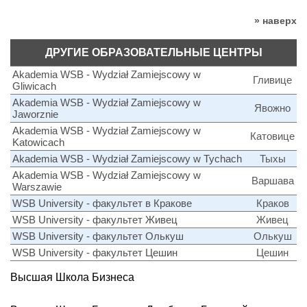
» наверх
ДРУГИЕ ОБРАЗОВАТЕЛЬНЫЕ ЦЕНТРЫ
Akademia WSB - Wydział Zamiejscowy w
Гливице
Gliwicach
Akademia WSB - Wydział Zamiejscowy w
Явожно
Jaworznie
Akademia WSB - Wydział Zamiejscowy w
Катовице
Katowicach
Akademia WSB - Wydział Zamiejscowy w Tychach
Тыхы
Akademia WSB - Wydział Zamiejscowy w
Варшава
Warszawie
WSB University - факультет в Кракове
Краков
WSB University - факультет Живец
Живец
WSB University - факультет Олькуш
Олькуш
WSB University - факультет Цешин
Цешин
Высшая Школа Бизнеса