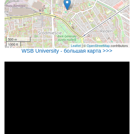
500 m
1000 ft
Leaflet
| ©
OpenStreetMap
contributors
WSB University - большая карта >>>