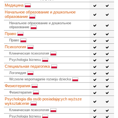
Медицина
Начальное образование и дошкольное
образование
Начальное образование и дошкольное
образование
Право
Право
Психология
Клиническая психология
Psychologia biznesu
Специальная педагогика
Логопедия
Wczesne wspomaganie rozwoju dziecka
Физиотерапия
Физиотерапия
Psychologia dla osób posiadających wyższe
wykształcenie
Клиническая психология
Psychologia biznesu