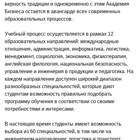
верность традиции и одновременно с этим Академия
Бизнеса остается в авангарде всех современных
образовательных процессов.
Учебный процесс осуществляется в рамках 12
образовательных направлений: международные
отношения, администрация, информатика, логистика,
менеджмент, социология, экономика, физиотерапия,
английская филология, национальная безопасность,
управление и инженерия в продукции и педагогика. На
каждом направлении доступен широкий диапазон
разнообразных специальностей, которые дают
студентам возможность правильно подобрать
программу обучения в соответствии со своими
потребностями и интересами.
В настоящее время студенты имеют возможность
выбора из 60 специальностей, в том числе на
инженерном направлении: логистика и транспорт,