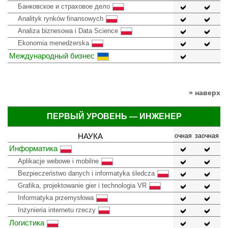
Банковское и страховое дело
Analityk rynków finansowych
Analiza biznesowa i Data Science
Ekonomia menedżerska
Международный бизнес
» наверх
ПЕРВЫЙ УРОВЕНЬ — ИНЖЕНЕР
НАУКА
очная
заочная
Информатика
Aplikacje webowe i mobilne
Bezpieczeństwo danych i informatyka śledcza
Grafika, projektowanie gier i technologia VR
Informatyka przemysłowa
Inżynieria internetu rzeczy
Логистика