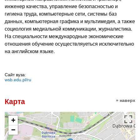
инженер качества, управление безопасностью и
гигиена труда, компьютерные сети, системы баз
данных, компьютерная графика и мультимедия, а также
социология медиальной коммуникации, журналистика.
На специальности международные экономические
отношения обучение осуществляуеться исключительно
на английском языке.
Сайт вуза:
wsb.edu.pl/ru
Карта
» наверх
+
−