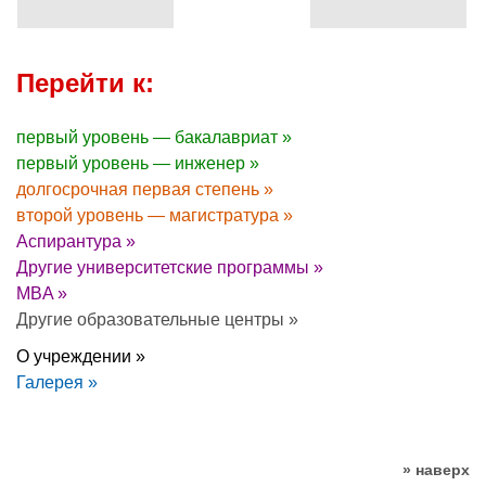
Перейти к:
первый уровень — бакалавриат »
первый уровень — инженер »
долгосрочная первая степень »
второй уровень — магистратура »
Аспирантура »
Другие университетские программы »
MBA »
Другие образовательные центры »
О учреждении »
Галерея »
» наверх