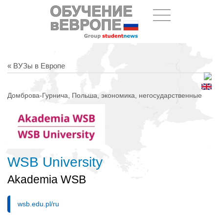
« ВУЗы в Европе
Домброва-Гурнича, Польша, экономика, негосударственные
WSB University
Akademia WSB
wsb.edu.pl/ru